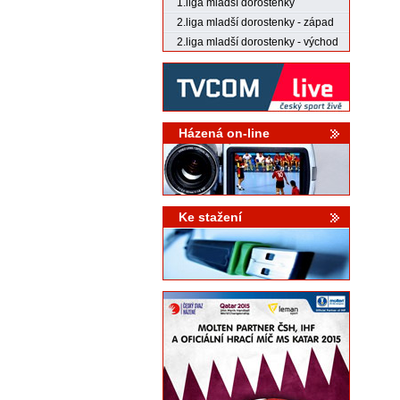
1.liga mladší dorostenky
2.liga mladší dorostenky - západ
2.liga mladší dorostenky - východ
Házená on-line
Ke stažení