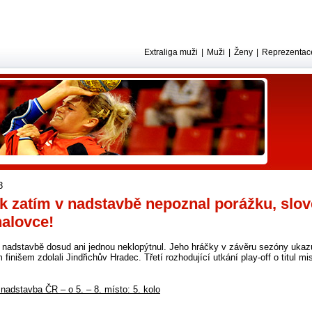
Extraliga muži
|
Muži
|
Ženy
|
Reprezentac
3
k zatím v nadstavbě nepoznal porážku, sl
alovce!
 nadstavbě dosud ani jednou neklopýtnul. Jeho hráčky v závěru sezóny ukazují
finišem zdolali Jindřichův Hradec. Třetí rozhodující utkání play-off o titul m
nadstavba ČR – o 5. – 8. místo: 5. kolo