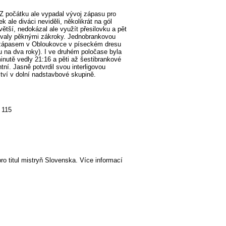
Z počátku ale vypadal vývoj zápasu pro
ale diváci neviděli, několikrát na gól
větší, nedokázal ale využít přesilovku a pět
tovaly pěknými zákroky. Jednobrankovou
m zápasem v Obloukovce v píseckém dresu
u na dva roky). I ve druhém poločase byla
inutě vedly 21:16 a pěti až šestibrankové
ní. Jasně potvrdil svou interligovou
tví v dolní nadstavbové skupině.
 115
ro titul mistryň Slovenska. Více informací