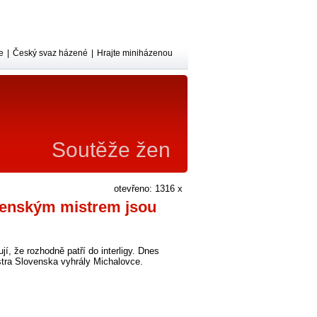
e
|
Český svaz házené
|
Hrajte miniházenou
Soutěže žen
otevřeno: 1316 x
ovenským mistrem jsou
, že rozhodně patří do interligy. Dnes
istra Slovenska vyhrály Michalovce.