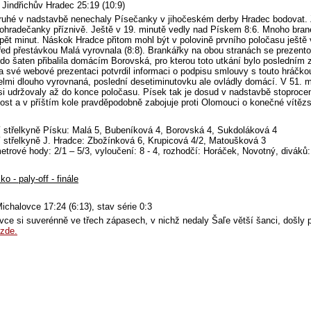
 Jindřichův Hradec 25:19 (10:9)
ruhé v nadstavbě nenechaly Písečanky v jihočeském derby Hradec bodovat. 
hohradečanky příznivě. Ještě v 19. minutě vedly nad Pískem 8:6. Mnoho branek 
i pět minut. Náskok Hradce přitom mohl být v polovině prvního poločasu ještě 
řed přestávkou Malá vyrovnala (8:8). Brankářky na obou stranách se prezen
do šaten přibalila domácím Borovská, pro kterou toto utkání bylo poslední
a své webové prezentaci potvrdil informaci o podpisu smlouvy s touto hráčko
velmi dlouho vyrovnaná, poslední desetiminutovku ale ovládly domácí. V 51. m
si udržovaly až do konce poločasu. Písek tak je dosud v nadstavbě stoprocent
nost a v příštím kole pravděpodobně zabojuje proti Olomouci o konečné vítězs
í střelkyně Písku: Malá 5, Bubeníková 4, Borovská 4, Sukdoláková 4
í střelkyně J. Hradce: Zbožínková 6, Krupicová 4/2, Matoušková 3
trové hody: 2/1 – 5/3, vyloučení: 8 - 4, rozhodčí: Horáček, Novotný, diváků:
o - paly-off - finále
Michalovce 17:24 (6:13), stav série 0:3
vce si suverénně ve třech zápasech, v nichž nedaly Šaľe větší šanci, došly p
zde.