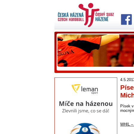
4.5.201
Píse
Mich
Písek v
mocným 
WHIL – 