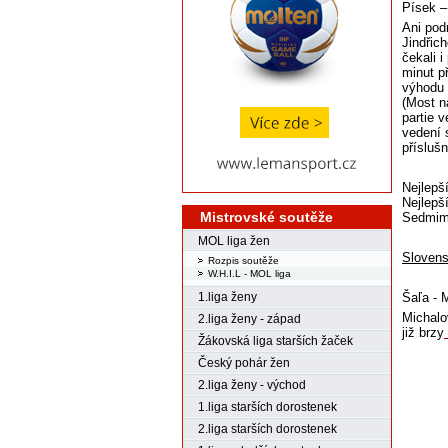
Písek –
Ani pod
Jindřic
čekali 
minut p
výhodu 
(Most n
partie 
vedení 
přísluš
Nejlepš
Nejlepš
Mistrovské soutěže
Sedmime
MOL liga žen
Slovensk
Rozpis soutěže
W.H.I.L - MOL liga
Šaľa - 
1.liga ženy
Michalo
2.liga ženy - západ
již brzy
Žákovská liga starších žaček
Český pohár žen
2.liga ženy - východ
1.liga starších dorostenek
2.liga starších dorostenek