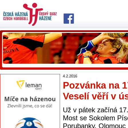
4.2.2016
Pozvánka na 17
Veselí věří v 
Už v pátek začíná 17.
Most se Sokolem Písek
Porubanky, Olomouc s