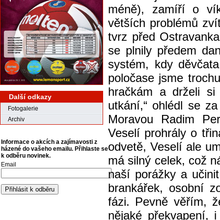
méně), zamíří o ví
větších problémů zvít
tvrz před Ostravanka
se plnily předem da
systém, kdy děvčata
poločase jsme trochu 
hračkám a drželi si
Další odkazy
utkání,“ ohlédl se z
Fotogalerie
Moravou Radim Pern
Archiv
Veselí prohrály o tři
Informace o akcích a zajímavosti z
odvetě, Veselí ale u
házené do vašeho emailu. Přihlaste se
k odběru novinek.
má silný celek, což 
Email
naší porážky a učini
brankářek, osobní zo
fázi. Pevně věřím, 
nějaké překvapení, i