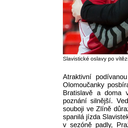
Slavistické oslavy po vítě
Atraktivní podívano
Olomoučanky posbíra
Bratislavě a doma 
poznání silnější. V
souboji ve Zlíně důr
spanilá jízda Slavist
v sezóně padly, Pra