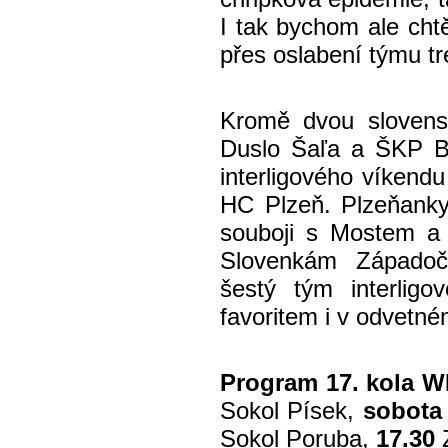
I tak bychom ale chtěl
přes oslabení týmu t
Kromě dvou slovens
Duslo Šaľa a ŠKP B
interligového víkend
HC Plzeň. Plzeňanky
souboji s Mostem a 
Slovenkám Západoče
šestý tým interlig
favoritem i v odvetn
Program 17. kola WH
Sokol Písek,
sobota 
Sokol Poruba,
17.30