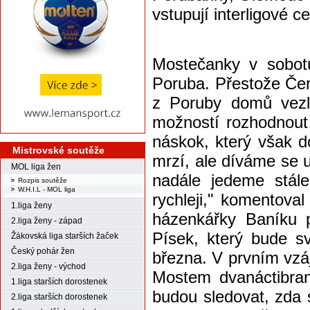
vstupují interligové 
Mostečanky v sobot
Poruba. Přestože Čern
z Poruby domů vezli
možností rozhodnout 
náskok, který však d
Mistrovské soutěže
mrzí, ale díváme se už
MOL liga žen
nadále jedeme stál
Rozpis soutěže
W.H.I.L - MOL liga
rychleji," komentova
1.liga ženy
házenkářky Baníku p
2.liga ženy - západ
Písek, který bude sv
Žákovská liga starších žaček
Český pohár žen
března. V prvním vzá
2.liga ženy - východ
Mostem dvanáctibra
1.liga starších dorostenek
budou sledovat, zda 
2.liga starších dorostenek