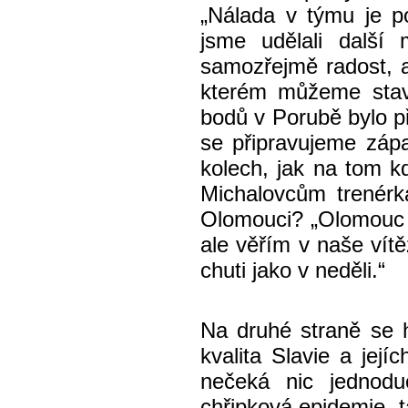
„Nálada v týmu je po
jsme udělali další
samozřejmě radost, 
kterém můžeme stavě
bodů v Porubě bylo p
se připravujeme záp
kolech, jak na tom k
Michalovcům trenérk
Olomouci? „Olomouc b
ale věřím v naše vít
chuti jako v neděli.“
Na druhé straně se 
kvalita Slavie a jej
nečeká nic jednod
chřipková epidemie, 