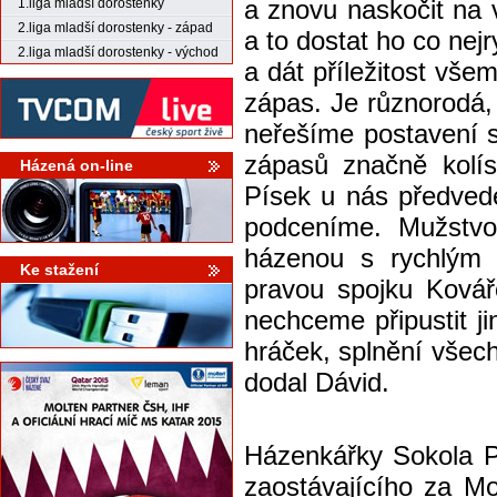
a znovu naskočit na v
1.liga mladší dorostenky
2.liga mladší dorostenky - západ
a to dostat ho co nej
2.liga mladší dorostenky - východ
a dát příležitost všem
zápas. Je různorodá,
neřešíme postavení 
zápasů značně kolís
Házená on-line
Písek u nás předved
podceníme. Mužstvo 
házenou s rychlým 
Ke stažení
pravou spojku Kovář
nechceme připustit j
hráček, splnění všec
dodal Dávid.
Házenkářky Sokola Po
zaostávajícího za M