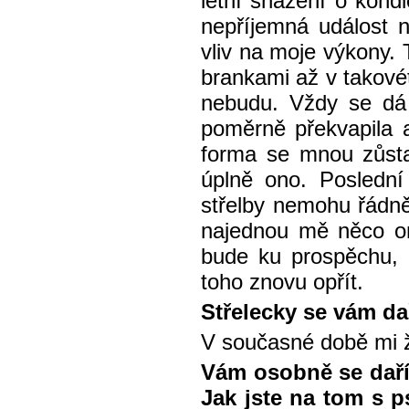
letní snažení o kond
nepříjemná událost 
vliv na moje výkony.
brankami až v takové
nebudu. Vždy se dá 
poměrně překvapila a
forma se mnou zůstan
úplně ono. Poslední
střelby nemohu řádně
najednou mě něco om
bude ku prospěchu, 
toho znovu opřít.
Střelecky se vám da
V současné době mi ž
Vám osobně se daří
Jak jste na tom s p