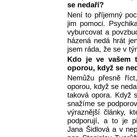
se nedaří?
Není to příjemný poc
jim pomoci. Psychika
vyburcovat a povzbud
házená nedá hrát jen
jsem ráda, že se v t
Kdo je ve vašem 
oporou, když se ne
Nemůžu přesně říct
oporou, když se nedař
taková opora. Když 
snažíme se podporov
výraznější články, k
podporují, a to je 
Jana Šidlová a v ne