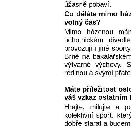
úžasně pobaví.
Co děláte mimo ház
volný čas?
Mimo házenou mám 
ochotnickém divad
provozuji i jiné spor
Brně na bakalářském 
výtvarné výchovy. 
rodinou a svými přátel
Máte příležitost os
váš vzkaz ostatním
Hrajte, milujte a 
kolektivní sport, k
dobře starat a budem