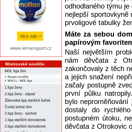
odhodlaného týmu je 
nejlepší sportovkyně 
prvoligové tabulky že
Máte za sebou domá
papírovým favoritem
Naší největším prob
nám děvčata z Otro
Mistrovské soutěže
zakončovaly z těch n
MOL liga žen
a jejich snažení nep
Rozpis soutěže
W.H.I.L - MOL liga
začaly postupně zved
1.liga ženy
první půlku natropi
2.liga ženy - západ
bylo neproměňování j
Žákovská liga starších žaček
Český pohár žen
dostaly do rychlého
2.liga ženy - východ
postupném útoku, ne
1.liga starších dorostenek
děvčata z Otrokovic 
2.liga starších dorostenek