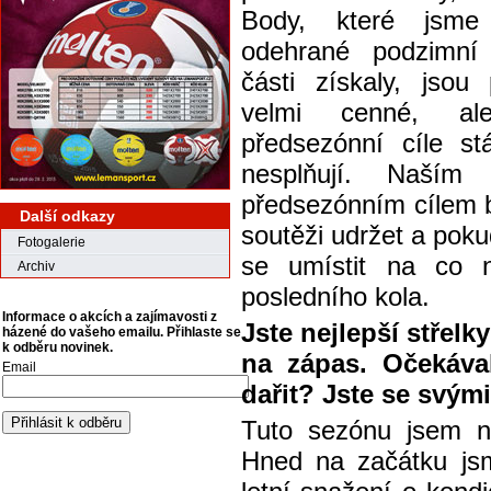
Body, které jsm
odehrané podzimní
části získaly, jsou
velmi cenné, al
předsezónní cíle stá
nesplňují. Naším 
předsezónním cílem b
Další odkazy
soutěži udržet a pok
Fotogalerie
se umístit na co n
Archiv
posledního kola.
Informace o akcích a zajímavosti z
Jste nejlepší střelk
házené do vašeho emailu. Přihlaste se
k odběru novinek.
na zápas. Očekáva
Email
dařit? Jste se svý
Tuto sezónu jsem ne
Hned na začátku jsm