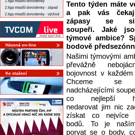
1.liga mladší dorostenky
Tento týden máte v
2.liga mladší dorostenky - západ
a pak vás čekaj
2.liga mladší dorostenky - východ
zápasy se siln
soupeři. Jaké js
týmové ambice? Sp
bodově předsezónní
Házená on-line
Našimi týmovými amb
převážně nebojá
bojovnost v každém
Ke stažení
Chceme se 
nadcházejícími soupe
co nejlepší há
nedarovat jim nic z
získat co nejvíce
bodů. To je naším
porvat se o body, c