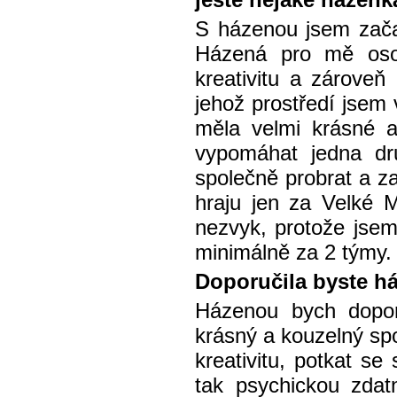
S házenou jsem začal
Házená pro mě oso
kreativitu a zároveň 
jehož prostředí jsem 
měla velmi krásné a
vypomáhat jedna dr
společně probrat a z
hraju jen za Velké M
nezvyk, protože jsem
minimálně za 2 týmy. 
Doporučila byste 
Házenou bych dopor
krásný a kouzelný sp
kreativitu, potkat se
tak psychickou zdat