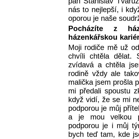
pan Stanislav Tvarůž
nás to nejlepší, i k
oporou je naše soudrž
Pocházíte z ház
házenkářskou kariéru
Moji rodiče mě už od
chvíli chtěla dělat.
zvídavá a chtěla js
rodině vždy ale tak
malička jsem prošla 
mi předali spoustu 
když vidí, že se mi n
podporou je můj příte
a je mou velkou p
podporou je i můj t
bych teď tam, kde js