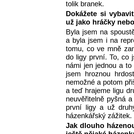
tolik branek.
Dokážete si vybavit
už jako hráčky neb
Byla jsem na spoustě
a byla jsem i na rep
tomu, co ve mně zan
do ligy první. To, c
námi jen jednou a to b
jsem hroznou hrdos
nemožné a potom přiše
a teď hrajeme ligu d
neuvěřitelně pyšná a
první ligy a už dru
házenkářský zážitek.
Jak dlouho házeno
ještě nějaké házenk