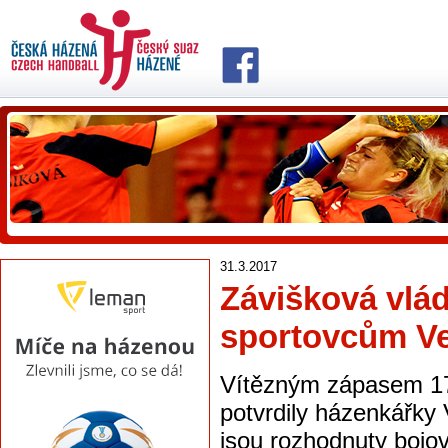
31.3.2017
Závišková vlád
sportovcům Ve
Vítězným zápasem 17.
potvrdily házenkářky 
jsou rozhodnuty bojov