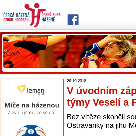
26.10.2018
V úvodním zápa
týmy Veselí a
Bez vítěze skončil s
Ostravanky na jihu M