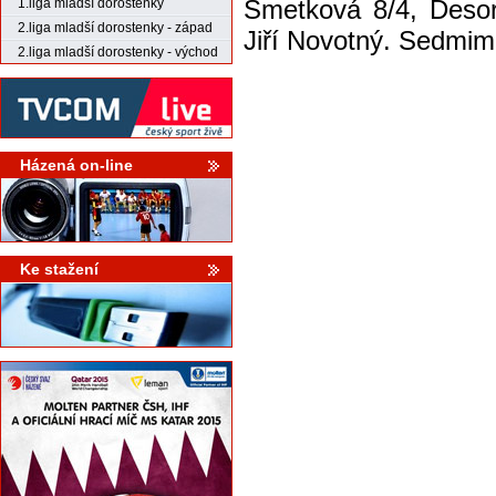
Smetková 8/4, Desor
1.liga mladší dorostenky
2.liga mladší dorostenky - západ
Jiří Novotný. Sedmime
2.liga mladší dorostenky - východ
Házená on-line
Ke stažení