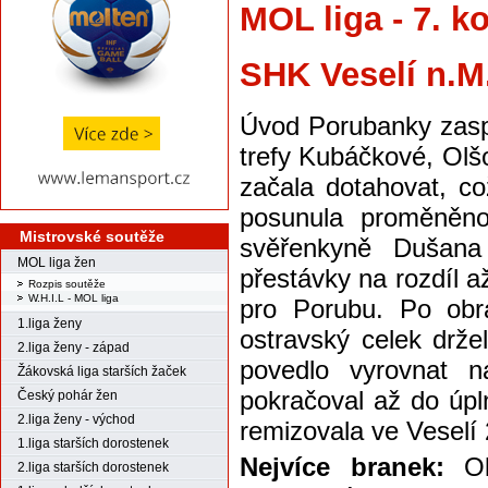
MOL liga - 7. k
SHK Veselí n.M
Úvod Porubanky zaspa
trefy Kubáčkové, Olš
začala dotahovat, co
posunula proměněno
Mistrovské soutěže
svěřenkyně Dušana
MOL liga žen
přestávky na rozdíl a
Rozpis soutěže
W.H.I.L - MOL liga
pro Porubu. Po obr
1.liga ženy
ostravský celek drž
2.liga ženy - západ
povedlo vyrovnat n
Žákovská liga starších žaček
pokračoval až do úpl
Český pohár žen
2.liga ženy - východ
remizovala ve Veselí 
1.liga starších dorostenek
Nejvíce branek:
O
2.liga starších dorostenek