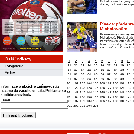
Michalovcům. I zbývající
chvíle, na které zve expe
Písek v předehr
Michalovcům
Házenkářsky náročný vík
Michalovců. Písek si ušet
Partizánském odehrál je
lídra. Bohužel pro Píseck
mezizastávce žádné bod
Další odkazy
1
2
3
4
5
6
7
8
9
10
21
22
23
24
25
26
27
28
29
30
Fotogalerie
41
42
43
44
45
46
47
48
49
50
Archiv
61
62
63
64
65
66
67
68
69
70
81
82
83
84
85
86
87
88
89
90
101
102
103
104
105
106
107
108
109
110
Informace o akcích a zajímavosti z
121
122
123
124
125
126
127
128
129
130
házené do vašeho emailu. Přihlaste se
141
142
143
144
145
146
147
148
149
150
k odběru novinek.
161
162
163
164
165
166
167
168
169
170
Email
181
182
183
184
185
186
187
188
189
190
201
202
203
204
205