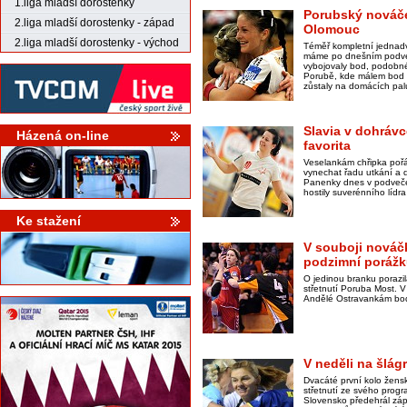
1.liga mladší dorostenky
Porubský nováče
2.liga mladší dorostenky - západ
Olomouc
2.liga mladší dorostenky - východ
Téměř kompletní jednadv
máme po dnešním podveč
vybojovaly bod, podobné
Porubě, kde málem bod z
zůstaly na domácích pal
Slavia v dohrávce
Házená on-line
favorita
Veselankám chřipka pořá
vynechat řadu utkání a d
Panenky dnes v podveče
hostily suverénního lídra
Ke stažení
V souboji nováč
podzimní poráž
O jedinou branku porazi
střetnutí Poruba Most. 
Andělé Ostravankám bodov
V neděli na šlág
Dvacáté první kolo žensk
střetnutí ze svého progr
Slovensko předehrál zá