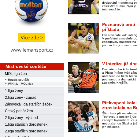
dvojutkání hraném na sv
celek ABU Baku. Nyní je 
této soutěže.
Poznarová proti
příkladu
Dvaadvacáté kolo interlig
V perfektní atmosféře p
zabodovaly nakonec na 
jim dva body opravdu n
V Interlize již d
Mistrovské soutěže
Dvacátédruhé kolo žensk
a Písku (hráno kvůli zá
MOL liga žen
nataženo do třech hrací
podívanou a dramatické
Rozpis soutěže
Lubomíra Krejčíře.
W.H.I.L - MOL liga
1.liga ženy
2.liga ženy - západ
Překvapení kola:
Žákovská liga starších žaček
ztroskotala na 
Český pohár žen
Šlágr kola přinesl obro
Tóthovou a posílené Ger
2.liga ženy - východ
žádným tajemstvím. Že s
neporaženou Slavii a ješ
1.liga starších dorostenek
jen málokdo.
2.liga starších dorostenek