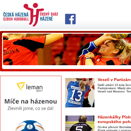
Veselí v Partiz
Další utkání 22.kola žen
Partizánskem. Mladý slo
Veselí nad Moravou. Ten p
Házenkářky Písku
evropského poh
On-line přenos! Bezmál
Písek radovaly z postup