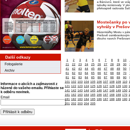
a Bánovců, které ve vz
tabulky remizovaly. V sl
překvapivě radovala Šaľ
Mostečanky po 
vyhrály v Prešov
Házenkářky Mostu v páte
Prešově osmibrankovým r
dlouho navrch Prešovan
Další odkazy
1
2
3
4
5
6
7
8
9
10
Fotogalerie
21
22
23
24
25
26
27
28
29
30
41
42
43
44
45
46
47
48
49
50
Archiv
61
62
63
64
65
66
67
68
69
70
81
82
83
84
85
86
87
88
89
90
101
102
103
104
105
106
107
108
109
110
Informace o akcích a zajímavosti z
121
122
123
124
125
126
127
128
129
130
házené do vašeho emailu. Přihlaste se
141
142
143
144
145
146
147
148
149
150
k odběru novinek.
161
162
163
164
165
166
167
168
169
170
Email
181
182
183
184
185
186
187
188
189
190
201
202
203
204
205