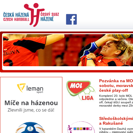
Pozvánka na MOL
sobotu, moravské
české play-off
Kompletní 20. kolo MOL 
odpoledne a večera. Olom
off, čekají těžcí soupeři 
moravské derby mezi Zl
Středoškolskými
a Rakušané
V katarském Dauhá vyvrch
výběru – mistrovství svě