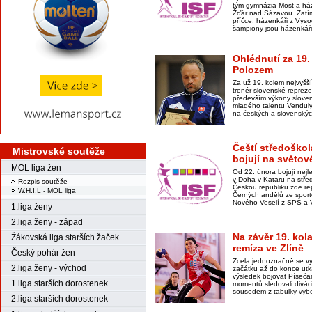
tým gymnázia Most a há
Žďár nad Sázavou. Zatí
příčce, házenkáři z Vyso
šampiony jsou házenkář
Ohlédnutí za 19
Polozem
Za už 19. kolem nejvyšš
trenér slovenské reprez
především výkony slovens
mladého talentu Venduly
na českých a slovenský
Čeští středoškol
Mistrovské soutěže
bojují na světo
MOL liga žen
Od 22. února bojují nejl
v Doha v Kataru na stře
Rozpis soutěže
Českou republiku zde rep
W.H.I.L - MOL liga
Černých andělů ze spor
Nového Veselí z SPŠ a
1.liga ženy
2.liga ženy - západ
Na závěr 19. kol
Žákovská liga starších žaček
remíza ve Zlíně
Český pohár žen
Zcela jednoznačně se vy
2.liga ženy - východ
začátku až do konce utká
výsledek bojovat Píseč
1.liga starších dorostenek
momentů sledovali diváci
sousedem z tabulky vybo
2.liga starších dorostenek