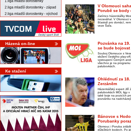
1.liga mladší dorostenky
V Olomouci sahal
2.liga mladší dorostenky - západ
Porubě se body d
2.liga mladší dorostenky - východ
Zatímco házenkářky Mos
nezaváhal. V Olomouci vi
šťastně pro domácí, rem
veze Šaľa.
Pozvánka na 19.
Házená on-line
se bude bojovat 
Souboj Olomouce s Vese
složení českého play-of
vystoupení Černých andě
všechno je na programu
palubovkách.
Ke stažení
Ohlédnutí za 18.
Zerzáněm
Házenkářský expert Jiří 
palubovkách MOL ligy v 1
také boje na pozicích pro
pozvánku na nadcházejíc
Bánovce s Hodon
Porubanky porazi
Olomouc i Poruba zvládly 
důležitých bodech. Po 