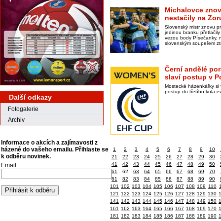
Michalovce znov
nestačily na Zor
Slovenský mistr znovu pr
jedinou branku přetlači
vezou body Písečanky, 
slovenským soupeřem ztr
Černí andělé pora
slaví postup v 
Mostecké házenkářky si 
postup do třetího kola 
Další odkazy
Fotogalerie
Archiv
Informace o akcích a zajímavosti z
házené do vašeho emailu. Přihlaste se
1
2
3
4
5
6
7
8
9
10
k odběru novinek.
21
22
23
24
25
26
27
28
29
30
41
42
43
44
45
46
47
48
49
50
Email
61
62
63
64
65
66
67
68
69
70
81
82
83
84
85
86
87
88
89
90
101
102
103
104
105
106
107
108
109
110
121
122
123
124
125
126
127
128
129
130
141
142
143
144
145
146
147
148
149
150
161
162
163
164
165
166
167
168
169
170
181
182
183
184
185
186
187
188
189
190