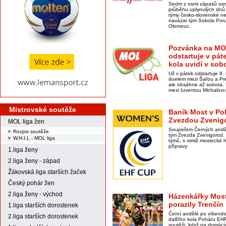
Sedm z osmi zápasů osmi
průběhu uplynulých dnů 
týmy česko-slovenské ne
navázat tým Sokola Por
Olomouc.
Pozvánka na MOL
odstartuje v pát
kola uvidí v so
Už v pátek odstartuje 8.
duelem mezi Šaľou a Pr
ale obsáhne až sobota. N
mezi Iuventou Michalovce
Mistrovské soutěže
Baník Most v Poh
Zvezdou Zvenig
MOL liga žen
Soupeřem Černých anděl
Rozpis soutěže
tým Zvezda Zvenigorod. 
W.H.I.L - MOL liga
týmů, s nimiž mostecké h
přípravy.
1.liga ženy
2.liga ženy - západ
Žákovská liga starších žaček
Český pohár žen
2.liga ženy - východ
Házenkářky Most
porazily Trenčín
1.liga starších dorostenek
Černí andělé po víkend
2.liga starších dorostenek
dalšího kola Poháru EHF s
soutěži, když na domácím