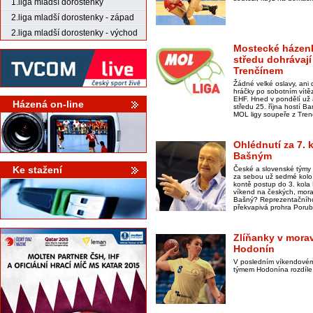
1.liga mladší dorostenky
2.liga mladší dorostenky - západ
2.liga mladší dorostenky - východ
Mostecké házenk
středu dohrávají
Trenčínem
Žádné velké oslavy, ani
hráčky po sobotním vítě
EHF. Hned v pondělí už a
Házená on-line
středu 25. října hostí B
MOL ligy soupeře z Tren
Ohlédnutí za 7.
Bašným
Ke stažení
České a slovenské týmy 
za sebou už sedmé kolo.
kontě postup do 3. kola
víkend na českých, mor
Bašný? Reprezentačního 
překvapivá prohra Poruby
Zlíňanky v mora
Hodonín
V posledním víkendovém 
týmem Hodonína rozdíle 