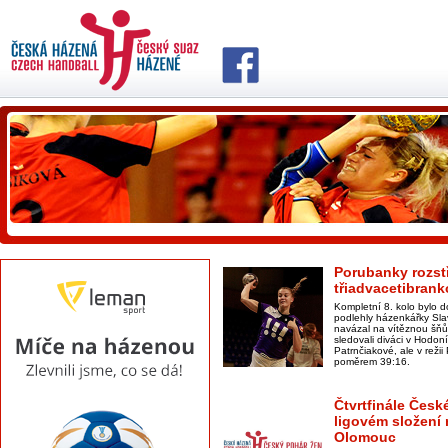
Porubanky rozstř
třiadvacetibran
Kompletní 8. kolo bylo d
podlehly házenkářky Sla
navázal na vítěznou šňů
sledovali diváci v Hodon
Patrnčiakové, ale v režii
poměrem 39:16.
Čtvrtfinále Čes
ligovém složení 
Olomouc