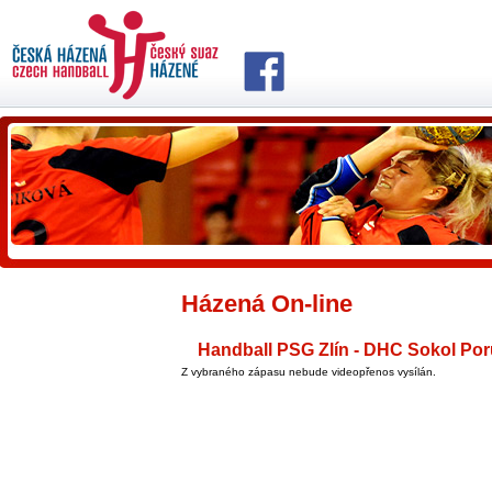
Házená On-line
Handball PSG Zlín - DHC Sokol Poru
Z vybraného zápasu nebude videopřenos vysílán.