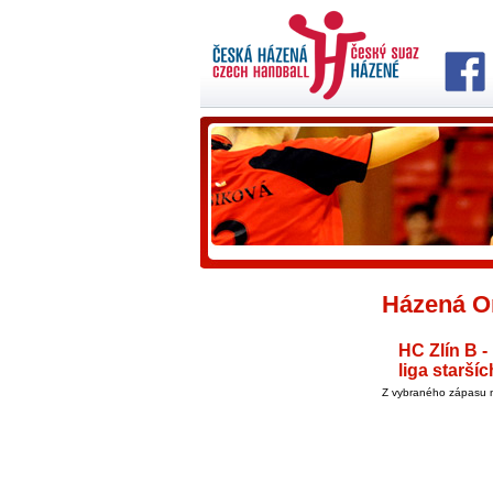
Házená On
HC Zlín B -
liga starší
Z vybraného zápasu n