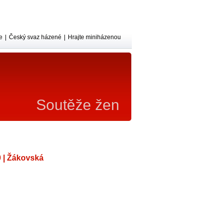
e
|
Český svaz házené
|
Hrajte miniházenou
Soutěže žen
0 | Žákovská