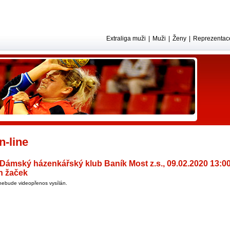
Extraliga muži
|
Muži
|
Ženy
|
Reprezentac
-line
 Dámský házenkářský klub Baník Most z.s., 09.02.2020 13:0
ch žaček
ebude videopřenos vysílán.