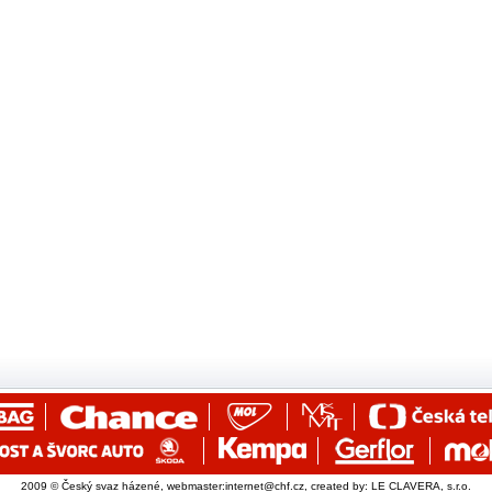
2009 © Český svaz házené, webmaster:
internet@chf.cz
, created by:
LE CLAVERA, s.r.o.