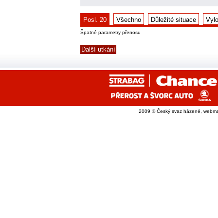
Posl. 20
Všechno
Důležité situace
Vyl
Špatné parametry přenosu
Další utkání
2009 © Český svaz házené, webma