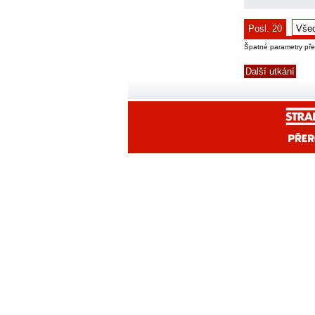
Posl. 20
Vše
Špatné parametry př
Další utkání