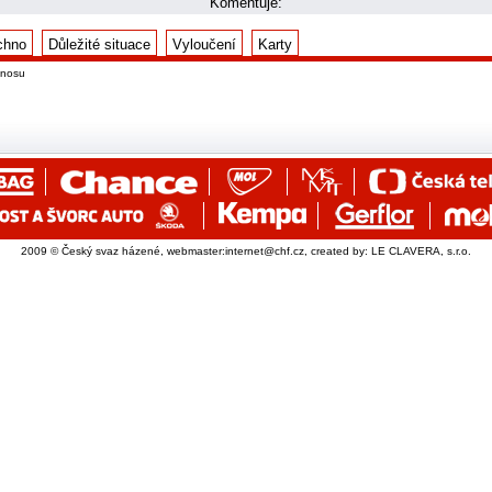
Komentuje:
chno
Důležité situace
Vyloučení
Karty
enosu
2009 © Český svaz házené, webmaster:
internet@chf.cz
, created by:
LE CLAVERA, s.r.o.