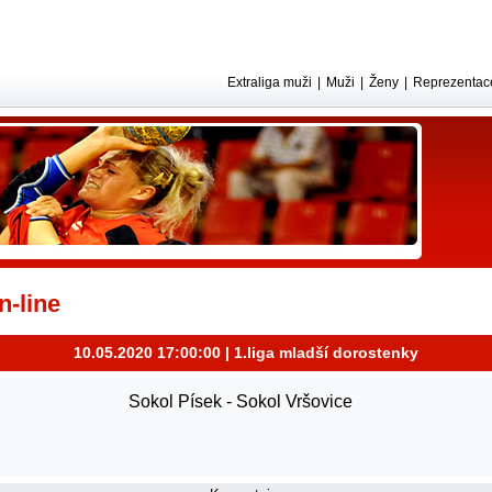
Extraliga muži
|
Muži
|
Ženy
|
Reprezentac
-line
10.05.2020 17:00:00 | 1.liga mladší dorostenky
Sokol Písek - Sokol Vršovice