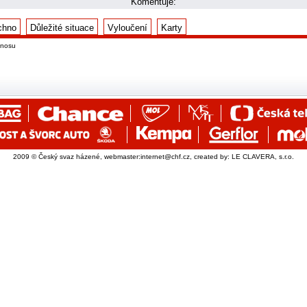
Komentuje:
chno
Důležité situace
Vyloučení
Karty
enosu
2009 © Český svaz házené, webmaster:
internet@chf.cz
, created by:
LE CLAVERA, s.r.o.