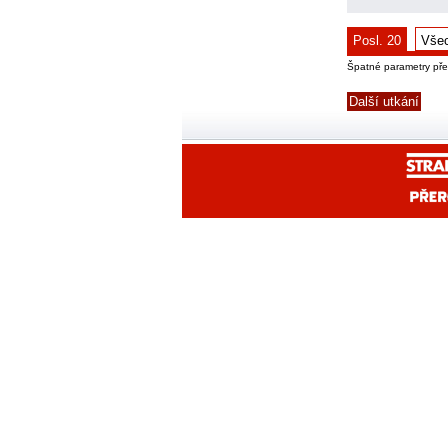
Posl. 20
Vše
Špatné parametry př
Další utkání