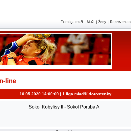
Extraliga muži
|
Muži
|
Ženy
|
Reprezentac
-line
10.05.2020 14:00:00 | 1.liga mladší dorostenky
Sokol Kobylisy II - Sokol Poruba A