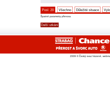
Posl. 20
Všechno
Důležité situace
Vyl
Špatné parametry přenosu
Další utkání
2009 © Český svaz házené, webma