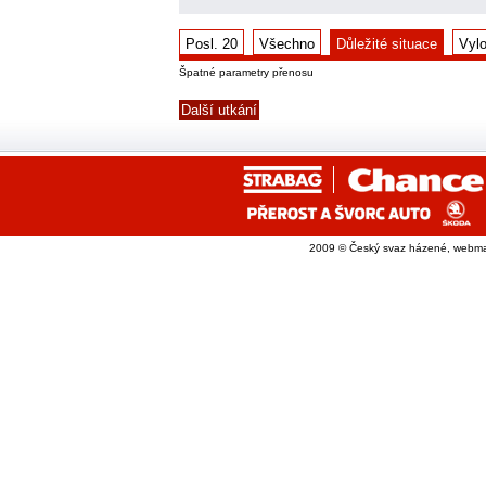
Posl. 20
Všechno
Důležité situace
Vyl
Špatné parametry přenosu
Další utkání
2009 © Český svaz házené, webma