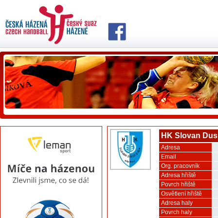
HK Slovan Dus
Adresa
Email
Org. pracovník
Adresa hřiště
Povrch hřiště
Osvětlení hřiště
Adresa haly
Povrch haly