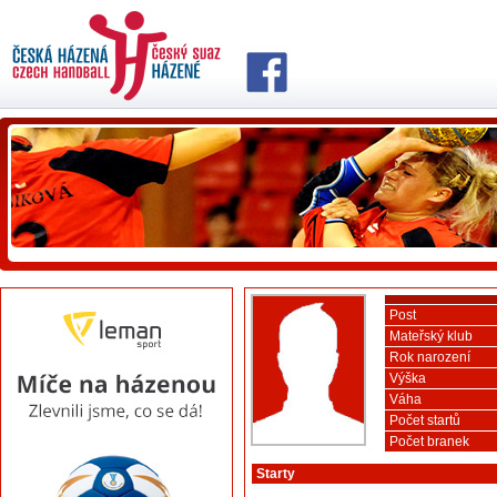
Post
Mateřský klub
Rok narození
Výška
Váha
Počet startů
Počet branek
Starty