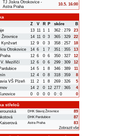
TJ Jiskra Otrokovice -
10.5. 16:00
Astra Praha
ka
Z
V
R
P
skóre
B
je
13
11
1
1
362 : 279
23
 Žirovnice
14
11
0
3
365 : 329
22
 Kynžvart
12
9
0
3
358 : 257
18
skra Otrokovice
14
6
1
7
351 : 355
13
 Praha
12
6
0
6
350 : 327
12
 V. Meziříčí
12
6
0
6
299 : 309
12
ardubice
14
5
1
8
346 : 389
11
mín
12
4
0
8
318 : 359
8
avia VŠ Plzeň
11
2
1
8
269 : 326
5
rnov
14
2
0
12
277 : 365
4
Kunovice
0
0
0
0
0 : 0
0
ka střelců
erounská
89
DHK Slavoj Žirovnice
nkotová
87
DHK Pardubice
Kaiserová
83
Astra Praha
Zobrazit vše