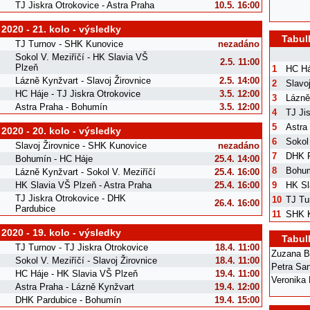
TJ Jiskra Otrokovice - Astra Praha
10.5. 16:00
 2020 - 21. kolo - výsledky
Tabul
TJ Turnov - SHK Kunovice
nezadáno
Sokol V. Meziříčí - HK Slavia VŠ
2.5. 11:00
Plzeň
1
HC Há
Lázně Kynžvart - Slavoj Žirovnice
2.5. 14:00
2
Slavoj
HC Háje - TJ Jiskra Otrokovice
3.5. 12:00
3
Lázně
Astra Praha - Bohumín
3.5. 12:00
4
TJ Ji
5
Astra
 2020 - 20. kolo - výsledky
6
Sokol
Slavoj Žirovnice - SHK Kunovice
nezadáno
7
DHK P
Bohumín - HC Háje
25.4. 14:00
8
Bohu
Lázně Kynžvart - Sokol V. Meziříčí
25.4. 16:00
HK Slavia VŠ Plzeň - Astra Praha
25.4. 16:00
9
HK Sl
TJ Jiskra Otrokovice - DHK
10
TJ Tu
26.4. 16:00
Pardubice
11
SHK 
 2020 - 19. kolo - výsledky
Tabul
TJ Turnov - TJ Jiskra Otrokovice
18.4. 11:00
Zuzana B
Sokol V. Meziříčí - Slavoj Žirovnice
18.4. 11:00
Petra Sa
HC Háje - HK Slavia VŠ Plzeň
19.4. 11:00
Veronika 
Astra Praha - Lázně Kynžvart
19.4. 12:00
DHK Pardubice - Bohumín
19.4. 15:00