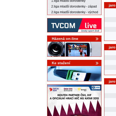
1.liga mladší dorostenky
jaro
2.liga mladší dorostenky - západ
2.liga mladší dorostenky - východ
Házená on-line
jaro
Ke stažení
jaro