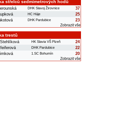
ka střelců sedmimetrových hodů
erounská
37
DHK Slavoj Žirovnice
rupková
25
HC Háje
nkotová
23
DHK Pardubice
Zobrazit vše
ka trestů
Stehlíková
24
HK Slavia VŠ Plzeň
Pfeiferová
22
DHK Pardubice
limková
20
1.SC Bohumín
Zobrazit vše