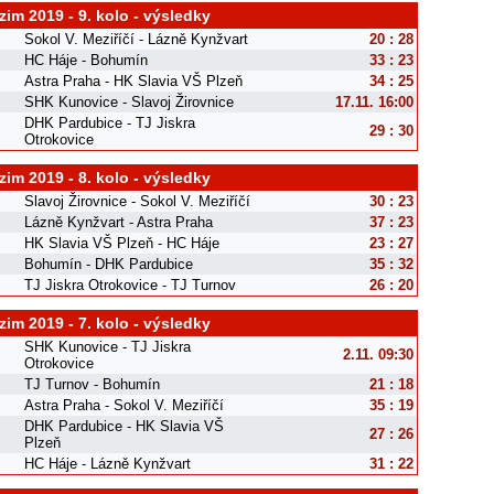
im 2019 - 9. kolo - výsledky
Sokol V. Meziříčí - Lázně Kynžvart
20 : 28
HC Háje - Bohumín
33 : 23
Astra Praha - HK Slavia VŠ Plzeň
34 : 25
SHK Kunovice - Slavoj Žirovnice
17.11. 16:00
DHK Pardubice - TJ Jiskra
29 : 30
Otrokovice
im 2019 - 8. kolo - výsledky
Slavoj Žirovnice - Sokol V. Meziříčí
30 : 23
Lázně Kynžvart - Astra Praha
37 : 23
HK Slavia VŠ Plzeň - HC Háje
23 : 27
Bohumín - DHK Pardubice
35 : 32
TJ Jiskra Otrokovice - TJ Turnov
26 : 20
im 2019 - 7. kolo - výsledky
SHK Kunovice - TJ Jiskra
2.11. 09:30
Otrokovice
TJ Turnov - Bohumín
21 : 18
Astra Praha - Sokol V. Meziříčí
35 : 19
DHK Pardubice - HK Slavia VŠ
27 : 26
Plzeň
HC Háje - Lázně Kynžvart
31 : 22