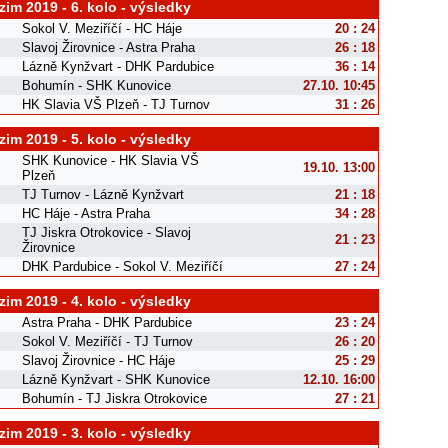
im 2019 - 6. kolo - výsledky
Sokol V. Meziříčí - HC Háje
20 : 24
Slavoj Žirovnice - Astra Praha
26 : 18
Lázně Kynžvart - DHK Pardubice
36 : 14
Bohumín - SHK Kunovice
27.10. 10:45
HK Slavia VŠ Plzeň - TJ Turnov
31 : 26
im 2019 - 5. kolo - výsledky
SHK Kunovice - HK Slavia VŠ
19.10. 13:00
Plzeň
TJ Turnov - Lázně Kynžvart
21 : 18
HC Háje - Astra Praha
34 : 28
TJ Jiskra Otrokovice - Slavoj
21 : 23
Žirovnice
DHK Pardubice - Sokol V. Meziříčí
27 : 24
im 2019 - 4. kolo - výsledky
Astra Praha - DHK Pardubice
23 : 24
Sokol V. Meziříčí - TJ Turnov
26 : 20
Slavoj Žirovnice - HC Háje
25 : 29
Lázně Kynžvart - SHK Kunovice
12.10. 16:00
Bohumín - TJ Jiskra Otrokovice
27 : 21
im 2019 - 3. kolo - výsledky