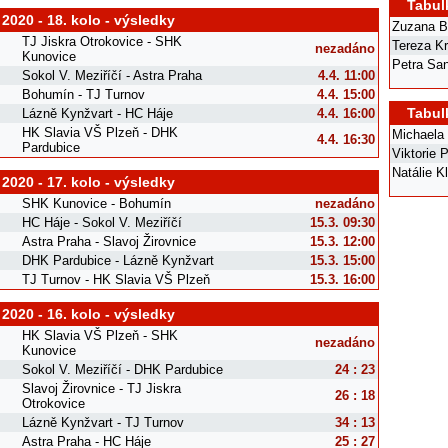
Tabul
 2020 - 18. kolo - výsledky
Zuzana B
TJ Jiskra Otrokovice - SHK
Tereza K
nezadáno
Kunovice
Petra Sa
Sokol V. Meziříčí - Astra Praha
4.4. 11:00
Bohumín - TJ Turnov
4.4. 15:00
Tabul
Lázně Kynžvart - HC Háje
4.4. 16:00
HK Slavia VŠ Plzeň - DHK
Michaela 
4.4. 16:30
Pardubice
Viktorie 
Natálie K
 2020 - 17. kolo - výsledky
SHK Kunovice - Bohumín
nezadáno
HC Háje - Sokol V. Meziříčí
15.3. 09:30
Astra Praha - Slavoj Žirovnice
15.3. 12:00
DHK Pardubice - Lázně Kynžvart
15.3. 15:00
TJ Turnov - HK Slavia VŠ Plzeň
15.3. 16:00
 2020 - 16. kolo - výsledky
HK Slavia VŠ Plzeň - SHK
nezadáno
Kunovice
Sokol V. Meziříčí - DHK Pardubice
24 : 23
Slavoj Žirovnice - TJ Jiskra
26 : 18
Otrokovice
Lázně Kynžvart - TJ Turnov
34 : 13
Astra Praha - HC Háje
25 : 27