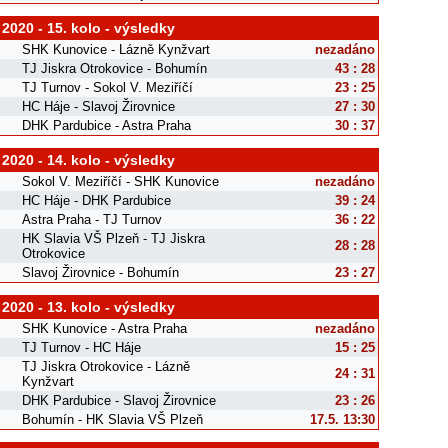
 2020 - 15. kolo - výsledky
SHK Kunovice - Lázně Kynžvart
nezadáno
TJ Jiskra Otrokovice - Bohumín
43 : 28
TJ Turnov - Sokol V. Meziříčí
23 : 25
HC Háje - Slavoj Žirovnice
27 : 30
DHK Pardubice - Astra Praha
30 : 37
 2020 - 14. kolo - výsledky
Sokol V. Meziříčí - SHK Kunovice
nezadáno
HC Háje - DHK Pardubice
39 : 24
Astra Praha - TJ Turnov
36 : 22
HK Slavia VŠ Plzeň - TJ Jiskra
28 : 28
Otrokovice
Slavoj Žirovnice - Bohumín
23 : 27
 2020 - 13. kolo - výsledky
SHK Kunovice - Astra Praha
nezadáno
TJ Turnov - HC Háje
15 : 25
TJ Jiskra Otrokovice - Lázně
24 : 31
Kynžvart
DHK Pardubice - Slavoj Žirovnice
23 : 26
Bohumín - HK Slavia VŠ Plzeň
17.5. 13:30