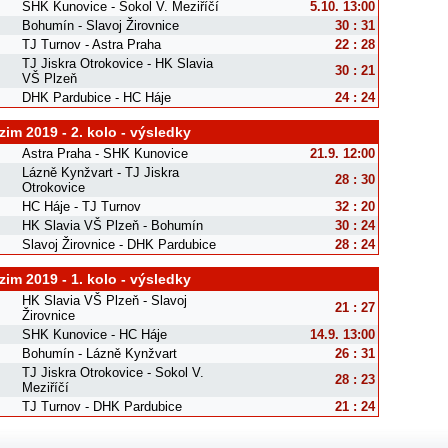
SHK Kunovice - Sokol V. Meziříčí
5.10. 13:00
Bohumín - Slavoj Žirovnice
30 : 31
TJ Turnov - Astra Praha
22 : 28
TJ Jiskra Otrokovice - HK Slavia
30 : 21
VŠ Plzeň
DHK Pardubice - HC Háje
24 : 24
im 2019 - 2. kolo - výsledky
Astra Praha - SHK Kunovice
21.9. 12:00
Lázně Kynžvart - TJ Jiskra
28 : 30
Otrokovice
HC Háje - TJ Turnov
32 : 20
HK Slavia VŠ Plzeň - Bohumín
30 : 24
Slavoj Žirovnice - DHK Pardubice
28 : 24
im 2019 - 1. kolo - výsledky
HK Slavia VŠ Plzeň - Slavoj
21 : 27
Žirovnice
SHK Kunovice - HC Háje
14.9. 13:00
Bohumín - Lázně Kynžvart
26 : 31
TJ Jiskra Otrokovice - Sokol V.
28 : 23
Meziříčí
TJ Turnov - DHK Pardubice
21 : 24