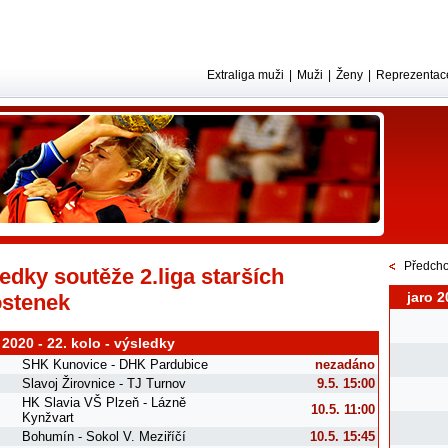
Extraliga muži
|
Muži
|
Ženy
|
Reprezentac
Předcho
edky soutěže 2.liga starších
jaro 2
ostenek
 2020 - 22. kolo - výsledky
SHK Kunovice - DHK Pardubice
nezadáno
Slavoj Žirovnice - TJ Turnov
9.5. 15:00
HK Slavia VŠ Plzeň - Lázně
10.5. 11:00
Kynžvart
Bohumín - Sokol V. Meziříčí
10.5. 15:45