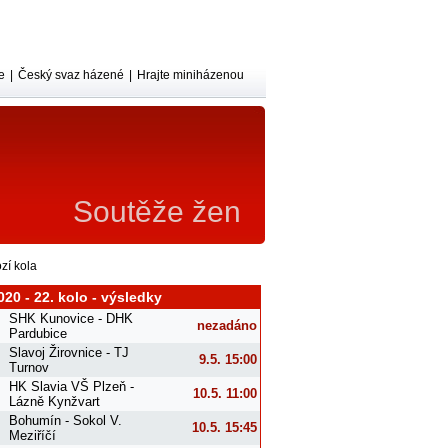
e
|
Český svaz házené
|
Hrajte miniházenou
Soutěže žen
zí kola
020 - 22. kolo - výsledky
SHK Kunovice - DHK
nezadáno
Pardubice
Slavoj Žirovnice - TJ
9.5. 15:00
Turnov
HK Slavia VŠ Plzeň -
10.5. 11:00
Lázně Kynžvart
Bohumín - Sokol V.
10.5. 15:45
Meziříčí