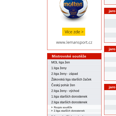
jaro
jaro
Mistrovské soutěže
MOL liga žen
1.liga ženy
2.liga ženy - západ
Žákovská liga starších žaček
Český pohár žen
jaro
2.liga ženy - východ
1.liga starších dorostenek
2.liga starších dorostenek
Rozpis soutěže
2.liga starších dorostenek