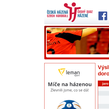
Výsl
dor
jaro