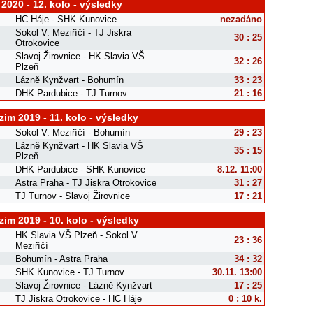
 2020 - 12. kolo - výsledky
HC Háje - SHK Kunovice
nezadáno
Sokol V. Meziříčí - TJ Jiskra
30 : 25
Otrokovice
Slavoj Žirovnice - HK Slavia VŠ
32 : 26
Plzeň
Lázně Kynžvart - Bohumín
33 : 23
DHK Pardubice - TJ Turnov
21 : 16
im 2019 - 11. kolo - výsledky
Sokol V. Meziříčí - Bohumín
29 : 23
Lázně Kynžvart - HK Slavia VŠ
35 : 15
Plzeň
DHK Pardubice - SHK Kunovice
8.12. 11:00
Astra Praha - TJ Jiskra Otrokovice
31 : 27
TJ Turnov - Slavoj Žirovnice
17 : 21
im 2019 - 10. kolo - výsledky
HK Slavia VŠ Plzeň - Sokol V.
23 : 36
Meziříčí
Bohumín - Astra Praha
34 : 32
SHK Kunovice - TJ Turnov
30.11. 13:00
Slavoj Žirovnice - Lázně Kynžvart
17 : 25
TJ Jiskra Otrokovice - HC Háje
0 : 10 k.