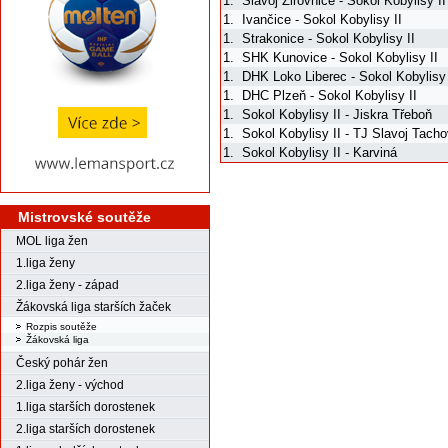
1.
Slavoj Žirovnice - Sokol Kobylisy II
1.
Ivančice - Sokol Kobylisy II
1.
Strakonice - Sokol Kobylisy II
1.
SHK Kunovice - Sokol Kobylisy II
1.
DHK Loko Liberec - Sokol Kobylisy 
1.
DHC Plzeň - Sokol Kobylisy II
1.
Sokol Kobylisy II - Jiskra Třeboň
1.
Sokol Kobylisy II - TJ Slavoj Tach
1.
Sokol Kobylisy II - Karviná
Mistrovské soutěže
MOL liga žen
1.liga ženy
2.liga ženy - západ
Žákovská liga starších žaček
Rozpis soutěže
Žákovská liga
Český pohár žen
2.liga ženy - východ
1.liga starších dorostenek
2.liga starších dorostenek