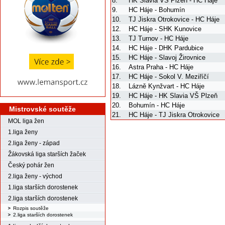
8.
HK Slavia VŠ Plzeň - HC Háje
9.
HC Háje - Bohumín
10.
TJ Jiskra Otrokovice - HC Háje
12.
HC Háje - SHK Kunovice
13.
TJ Turnov - HC Háje
14.
HC Háje - DHK Pardubice
15.
HC Háje - Slavoj Žirovnice
16.
Astra Praha - HC Háje
17.
HC Háje - Sokol V. Meziříčí
18.
Lázně Kynžvart - HC Háje
19.
HC Háje - HK Slavia VŠ Plzeň
20.
Bohumín - HC Háje
Mistrovské soutěže
21.
HC Háje - TJ Jiskra Otrokovice
MOL liga žen
1.liga ženy
2.liga ženy - západ
Žákovská liga starších žaček
Český pohár žen
2.liga ženy - východ
1.liga starších dorostenek
2.liga starších dorostenek
Rozpis soutěže
2.liga starších dorostenek