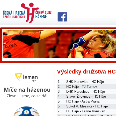
Výsledky družstva HC
1.
SHK Kunovice - HC Háje
2.
HC Háje - TJ Turnov
3.
DHK Pardubice - HC Háje
4.
Slavoj Žirovnice - HC Háje
5.
HC Háje - Astra Praha
6.
Sokol V. Meziříčí - HC Háje
7.
HC Háje - Lázně Kynžvart