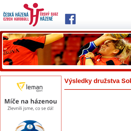
Výsledky družstva So