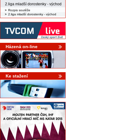
2.liga mladší dorostenky - východ
Rozpis soutěže
2.liga mladší dorostenky - východ
Házená on-line
Ke stažení