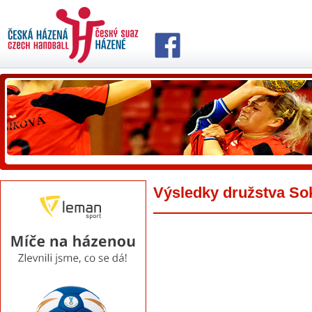
Výsledky družstva So