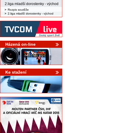
2.liga mladší dorostenky - východ
Rozpis soutěže
2.liga mladší dorostenky - východ
Házená on-line
Ke stažení