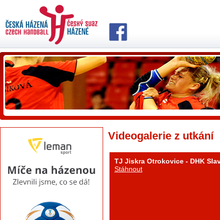
Videogalerie z utkání
TJ Jiskra Otrokovice - DHK Slav
Stáhnout