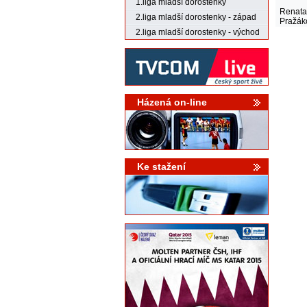
1.liga mladší dorostenky
Renata
2.liga mladší dorostenky - západ
Pražák
2.liga mladší dorostenky - východ
Házená on-line
Ke stažení