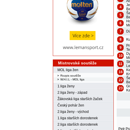
Ad
Je
4
Ba
Ša
5
Ba
Ho
6
Mi
7
Dú
8
K
Pr
9
Te
Dy
10
Mi
Sl
Mistrovské soutěže
11
L
K
MOL liga žen
16
Kr
Rozpis soutěže
Š
W.H.I.L - MOL liga
22
Ba
Gl
1.liga ženy
23
Ka
2.liga ženy - západ
Žákovská liga starších žaček
Český pohár žen
2.liga ženy - východ
1.liga starších dorostenek
2.liga starších dorostenek
Petr P