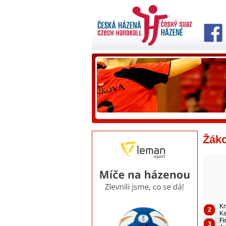
Žáko
Kn
2
Ka
Fi
3