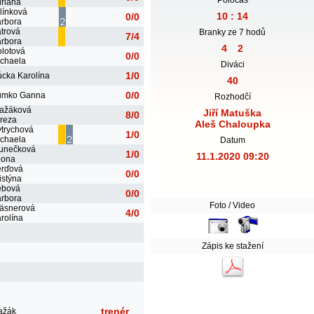
riana
línková
10 : 14
0/0
rbora
trová
Branky ze 7 hodů
7/4
rbora
4
2
lotová
0/0
chaela
Diváci
1/0
cka Karolína
40
0/0
umko Ganna
Rozhodčí
ažáková
Jiří Matuška
8/0
reza
Aleš Chaloupka
trychová
1/0
chaela
Datum
unečková
1/0
11.1.2020 09:20
eona
erďová
0/0
istýna
ebová
0/0
rbora
Foto / Video
äsnerová
4/0
rolína
Zápis ke stažení
trenér
ražák