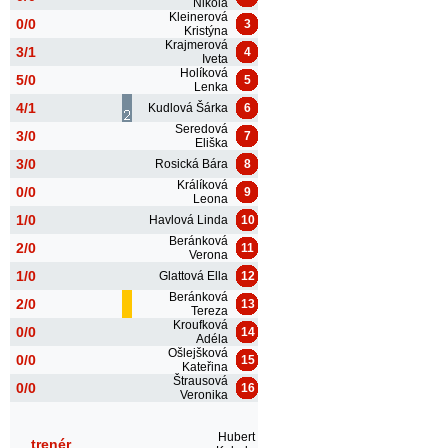
Nikola
Kleinerová
0/0
3
Kristýna
Krajmerová
3/1
4
Iveta
Holíková
5/0
5
Lenka
4/1
Kudlová Šárka
6
Seredová
3/0
7
Eliška
3/0
Rosická Bára
8
Králíková
0/0
9
Leona
1/0
Havlová Linda
10
Beránková
2/0
11
Verona
1/0
Glattová Ella
12
Beránková
2/0
13
Tereza
Kroufková
0/0
14
Adéla
Ošlejšková
0/0
15
Kateřina
Štrausová
0/0
16
Veronika
Hubert
trenér