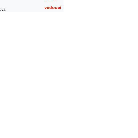
vedoucí
ová