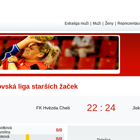
Extraliga muži
|
Muži
|
Ženy
|
Reprezentac
vská liga starších žaček
22 : 24
FK Hvězda Cheb
Jis
otková
0/0
rolína
nková
0/0
Poločas