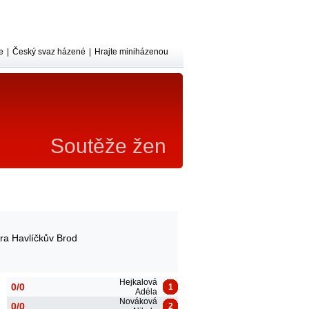
e
|
Český svaz házené
|
Hrajte miniházenou
Soutěže žen
kra Havlíčkův Brod
Hejkalová
0/0
1
Adéla
Nováková
0/0
2