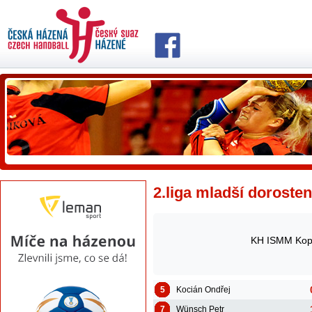
2.liga mladší dorosten
KH ISMM Kopř
5
Kocián Ondřej
7
Wünsch Petr