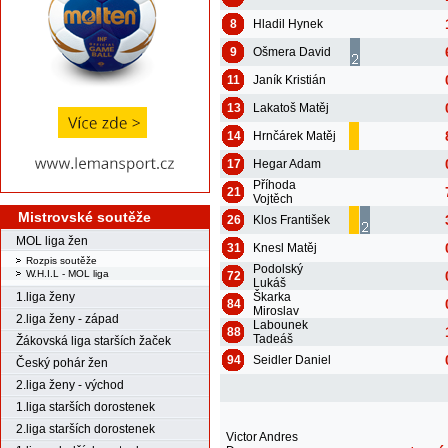
8
Hladil Hynek
9
Ošmera David
11
Janík Kristián
13
Lakatoš Matěj
14
Hrnčárek Matěj
17
Hegar Adam
Příhoda
21
Vojtěch
Mistrovské soutěže
26
Klos František
MOL liga žen
31
Knesl Matěj
Rozpis soutěže
Podolský
W.H.I.L - MOL liga
72
Lukáš
Škarka
1.liga ženy
84
Miroslav
2.liga ženy - západ
Labounek
88
Tadeáš
Žákovská liga starších žaček
94
Seidler Daniel
Český pohár žen
2.liga ženy - východ
1.liga starších dorostenek
2.liga starších dorostenek
Victor Andres