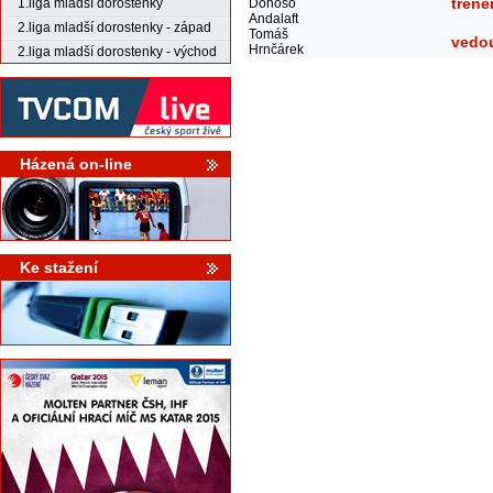
trené
Donoso
1.liga mladší dorostenky
Andalaft
2.liga mladší dorostenky - západ
Tomáš
vedo
Hrnčárek
2.liga mladší dorostenky - východ
Házená on-line
Ke stažení