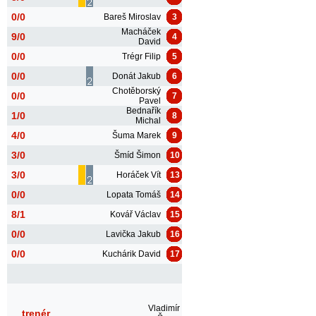
0/0
Bareš Miroslav
3
Macháček
9/0
4
David
0/0
Trégr Filip
5
0/0
Donát Jakub
6
Chotěborský
0/0
7
Pavel
Bednařík
1/0
8
Michal
4/0
Šuma Marek
9
3/0
Šmíd Šimon
10
3/0
Horáček Vít
13
0/0
Lopata Tomáš
14
8/1
Kovář Václav
15
0/0
Lavička Jakub
16
0/0
Kuchárik David
17
Vladimír
trenér