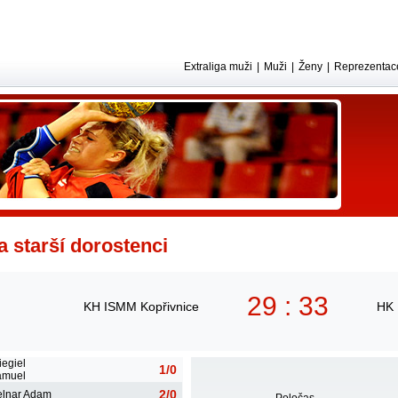
Extraliga muži
|
Muži
|
Ženy
|
Reprezentac
ga starší dorostenci
29 : 33
KH ISMM Kopřivnice
HK 
iegiel
1/0
amuel
2/0
lnar Adam
Poločas