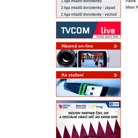
Pavlík
1.liga mladší dorostenky
Milan 
2.liga mladší dorostenky - západ
2.liga mladší dorostenky - východ
Házená on-line
Ke stažení