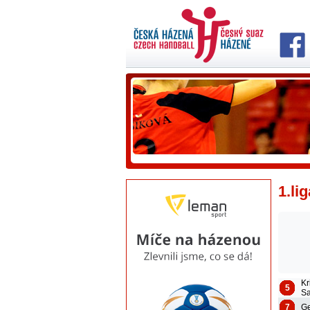
1.li
Kr
5
S
7
Ge