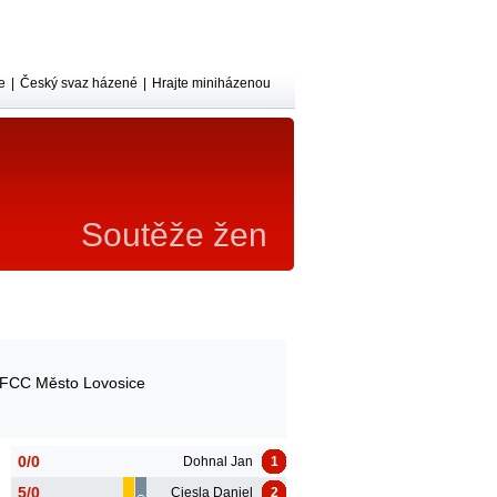
e
|
Český svaz házené
|
Hrajte miniházenou
Soutěže žen
FCC Město Lovosice
0/0
Dohnal Jan
1
5/0
Ciesla Daniel
2