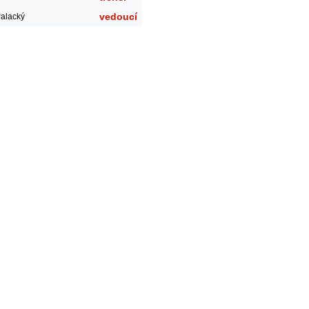
vedoucí
Palacký