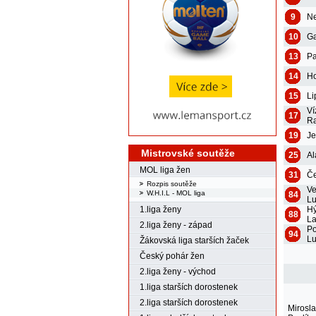
9
N
10
Ga
13
Pa
14
Ho
15
Li
Ví
17
R
19
Je
Mistrovské soutěže
25
Al
MOL liga žen
31
Če
Rozpis soutěže
Ve
W.H.I.L - MOL liga
84
L
Hý
1.liga ženy
88
La
2.liga ženy - západ
Po
94
L
Žákovská liga starších žaček
Český pohár žen
2.liga ženy - východ
1.liga starších dorostenek
2.liga starších dorostenek
Mirosl