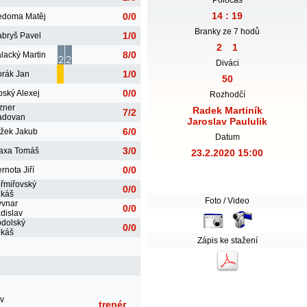
14 : 19
0/0
edoma Matěj
Branky ze 7 hodů
1/0
bryš Pavel
2
1
8/0
lacký Martin
Diváci
1/0
rák Jan
50
0/0
pský Alexej
Rozhodčí
zner
Radek Martiník
7/2
adovan
Jaroslav Paululik
6/0
žek Jakub
Datum
3/0
axa Tomáš
23.2.2020 15:00
0/0
rnota Jiří
řmiřovský
0/0
ukáš
Foto / Video
vnar
0/0
dislav
dolský
0/0
ukáš
Zápis ke stažení
av
trenér