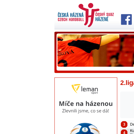
2.li
3
De
K
4