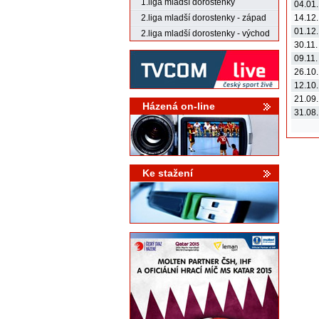
1.liga mladší dorostenky
04.01
2.liga mladší dorostenky - západ
14.12
01.12
2.liga mladší dorostenky - východ
30.11
09.11
26.10
12.10
21.09
Házená on-line
31.08
Ke stažení