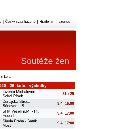
e
|
Český svaz házené
|
Hrajte miniházenou
Soutěže žen
zí kola
020 - 26. kolo - výsledky
Iuventa Michalovce -
31 : 29
Sokol Písek
Dunajská Streda -
9.4. 16:00
Bánovce n.B.
SHK Veselí n.M. - HK
9.4. 17:00
Hodonín
Slavia Praha - Baník
9.4. 17:00
Most