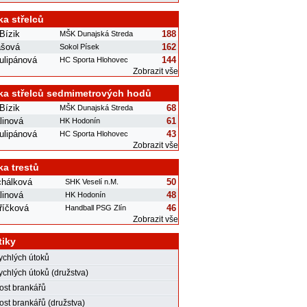
ka střelců
Bízik
188
MŠK Dunajská Streda
ášová
162
Sokol Písek
ulipánová
144
HC Sporta Hlohovec
Zobrazit vše
ka střelců sedmimetrových hodů
Bízik
68
MŠK Dunajská Streda
linová
61
HK Hodonín
ulipánová
43
HC Sporta Hlohovec
Zobrazit vše
ka trestů
chálková
50
SHK Veselí n.M.
linová
48
HK Hodonín
říčková
46
Handball PSG Zlín
Zobrazit vše
tiky
rychlých útoků
ychlých útoků (družstva)
st brankářů
st brankářů (družstva)