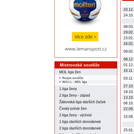
20.12.
24.10.
08.03.
29.02.
23.02.
16.02.
09.02.
08.12.
Mistrovské soutěže
01.12.
16.11.
MOL liga žen
Rozpis soutěže
03.11.
W.H.I.L - MOL liga
27.10.
1.liga ženy
19.10.
2.liga ženy - západ
13.10.
Žákovská liga starších žaček
06.10.
Český pohár žen
22.09.
2.liga ženy - východ
15.09.
1.liga starších dorostenek
2.liga starších dorostenek
25.01