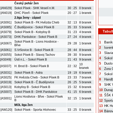
Český pohár žen
 [AN029]
Sokol Písek - SHK Veselí n.M.
30 : 25
0 branek
 [AN019]
DHC Plzeň - Sokol Písek
20 : 27
1 branek
2.liga ženy - západ
 [AS091]
Sokol Písek B - FK Hvězda Cheb
32 : 13
8 branek
 [AS085]
Č.Budějovice - Sokol Písek B
35 : 33
5 branek
Tabul
 [AS079]
Sokol Písek B - Kobylisy B
31 : 23
4 branek
 [AS073]
DHK Pardubice - Sokol Písek B
27 : 24
4 branek
Sokol Písek B - Lions Hostivice -
1
Baník
 [AS067]
29 : 28
1 branek
Břve
2
Iuven
 [AS061]
S.Vršovice B - Sokol Písek B
28 : 44
8 branek
3
Slavi
 [AS055]
Sokol Písek B - Slavoj Tachov
39 : 30
9 branek
4
Sokol
 [AS049]
Ústí n.L. - Sokol Písek B
21 : 43
9 branek
5
Duslo
10
 [AS037]
H. Brod B - Sokol Písek B
22 : 32
branek
6
Zora 
 [AS031]
Sokol Písek B - Astra
19 : 19
6 branek
7
Sokol
 [AS025]
FK Hvězda Cheb - Sokol Písek B
23 : 33
7 branek
8
Handb
 [AS019]
Sokol Písek B - Č.Budějovice
26 : 25
5 branek
9
SHK V
 [AS013]
Kobylisy B - Sokol Písek B
15 : 32
6 branek
10
Dunaj
 [AS007]
Sokol Písek B - DHK Pardubice
41 : 15
6 branek
11
ŠŠK 
Lions Hostivice - Břve - Sokol Písek
 [AS001]
32 : 15
1 branek
B
12
Sport
MOL liga žen
13
HK Ho
. [AW120]
Sokol Písek - Sporta Hlohovec
33 : 25
0 branek
14
Bánov