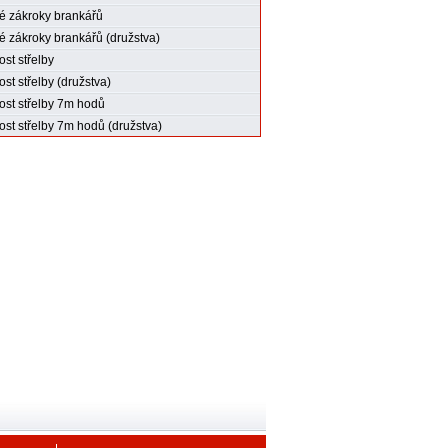
 zákroky brankářů
 zákroky brankářů (družstva)
st střelby
st střelby (družstva)
st střelby 7m hodů
st střelby 7m hodů (družstva)