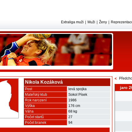
Extraliga muži
|
Muži
|
Ženy
|
Reprezentac
Předcho
Nikola Kozáková
jaro 2
Post
levá spojka
Mateřský klub
Sokol Písek
Rok narození
1986
Výška
176 cm
Váha
68 kg
Počet startů
27
Počet branek
94