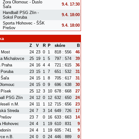
Zora Olomouc - Duslo
9.4. 17:30
Šaľa
Handball PSG Zlín -
9.4. 18:00
Sokol Poruba
Sporta Hlohovec - ŠŠK
9.4. 18:00
Prešov
ka
Z
V
R
P
skóre
B
 Most
24
23
0
1
818 : 556
46
ta Michalovce
25
19
1
5
797 : 574
39
a Praha
24
16
4
4
721 : 615
36
 Poruba
23
15
1
7
651 : 532
31
 Šaľa
24
15
1
8
705 : 617
31
Olomouc
24
15
0
9
696 : 638
30
 Písek
25
12
3
10
678 : 668
27
all PSG Zlín
24
12
0
12
632 : 650
24
eselí n.M.
24
11
1
12
715 : 656
23
ská Streda
24
7
3
14
649 : 726
17
Prešov
23
7
0
16
633 : 663
14
a Hlohovec
24
4
1
19
610 : 831
9
donín
24
4
1
19
605 : 741
9
ce n.B.
24
0
0
24
446 : 889
0