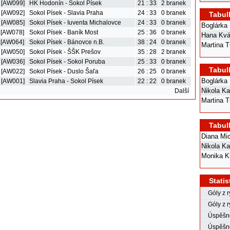
. [AW099]
HK Hodonín - Sokol Písek
21 : 33
2 branek
. [AW092]
Sokol Písek - Slavia Praha
24 : 33
0 branek
Tabul
. [AW085]
Sokol Písek - Iuventa Michalovce
24 : 33
0 branek
Boglárka 
. [AW078]
Sokol Písek - Baník Most
25 : 36
0 branek
Hana Kv
. [AW064]
Sokol Písek - Bánovce n.B.
38 : 24
0 branek
Martina T
. [AW050]
Sokol Písek - ŠŠK Prešov
35 : 28
2 branek
. [AW036]
Sokol Písek - Sokol Poruba
25 : 33
0 branek
Tabul
. [AW022]
Sokol Písek - Duslo Šaľa
26 : 25
0 branek
Boglárka 
. [AW001]
Slavia Praha - Sokol Písek
22 : 22
0 branek
Nikola Ka
Další
Martina T
Tabul
Diana Mi
Nikola Ka
Monika K
Statis
Góly z 
Góly z r
Úspěšno
Úspěšno