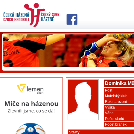
Dominika Mü
Post
Mateřský klub
Rok narození
Výška
Váha
Počet startů
Počet branek
Starty