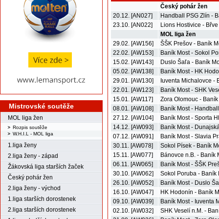
Český pohár žen
20.12. [AN027]
Handball PSG Zlín - B
23.10. [AN022]
Lions Hostivice - Břve
MOL liga žen
29.02. [AW156]
ŠŠK Prešov - Baník M
22.02. [AW153]
Baník Most - Sokol P
15.02. [AW143]
Duslo Šaľa - Baník Mo
05.02. [AW138]
Baník Most - HK Hodo
29.01. [AW130]
Iuventa Michalovce - 
22.01. [AW123]
Baník Most - SHK Vese
15.01. [AW117]
Zora Olomouc - Baník
Mistrovské soutěže
08.01. [AW108]
Baník Most - Handball
MOL liga žen
27.12. [AW104]
Baník Most - Sporta 
14.12. [AW093]
Baník Most - Dunajsk
Rozpis soutěže
W.H.I.L - MOL liga
07.12. [AW091]
Baník Most - Slavia P
1.liga ženy
30.11. [AW078]
Sokol Písek - Baník M
15.11. [AW077]
Bánovce n.B. - Baník 
2.liga ženy - západ
06.11. [AW065]
Baník Most - ŠŠK Pre
Žákovská liga starších žaček
30.10. [AW062]
Sokol Poruba - Baník
Český pohár žen
26.10. [AW052]
Baník Most - Duslo Ša
2.liga ženy - východ
16.10. [AW047]
HK Hodonín - Baník M
1.liga starších dorostenek
09.10. [AW039]
Baník Most - Iuventa 
2.liga starších dorostenek
02.10. [AW032]
SHK Veselí n.M. - Ban