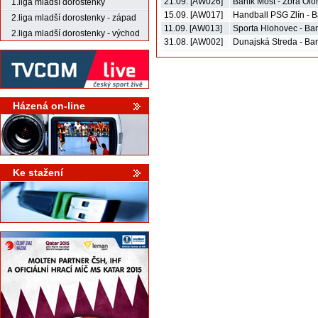
21.09. [AW026]
Baník Most - Zora Ol
1.liga mladší dorostenky
15.09. [AW017]
Handball PSG Zlín - B
2.liga mladší dorostenky - západ
11.09. [AW013]
Sporta Hlohovec - Ba
2.liga mladší dorostenky - východ
31.08. [AW002]
Dunajská Streda - Ba
Házená on-line
Ke stažení