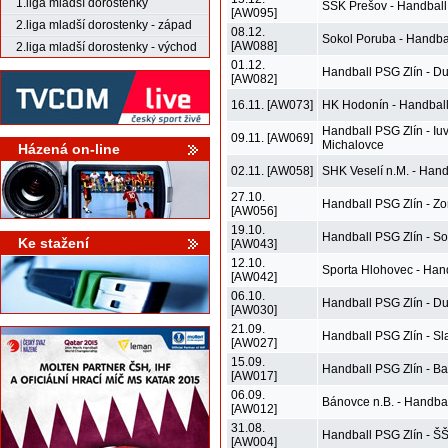
1.liga mladší dorostenky
ŠŠK Prešov - Handball
[AW095]
2.liga mladší dorostenky - západ
08.12.
Sokol Poruba - Handba
[AW088]
2.liga mladší dorostenky - východ
01.12.
Handball PSG Zlín - D
[AW082]
16.11. [AW073]
HK Hodonín - Handball
Handball PSG Zlín - Iu
09.11. [AW069]
Michalovce
Házená on-line
02.11. [AW058]
SHK Veselí n.M. - Hand
27.10.
Handball PSG Zlín - Z
[AW056]
19.10.
Handball PSG Zlín - So
Ke stažení
[AW043]
12.10.
Sporta Hlohovec - Han
[AW042]
06.10.
Handball PSG Zlín - D
[AW030]
21.09.
Handball PSG Zlín - Sl
[AW027]
15.09.
Handball PSG Zlín - Ba
[AW017]
06.09.
Bánovce n.B. - Handbal
[AW012]
31.08.
Handball PSG Zlín - Š
[AW004]