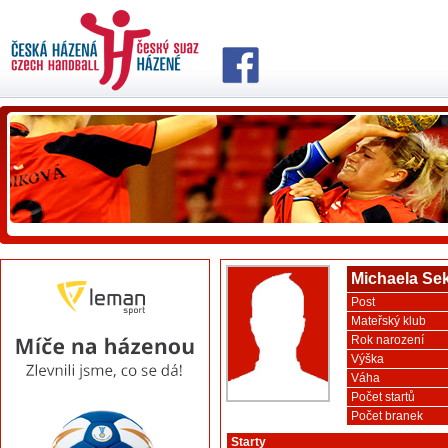
Michaela Se
Post
Mateřský klub
Rok narození
Výška
Váha
Počet startů
Počet branek
Starty