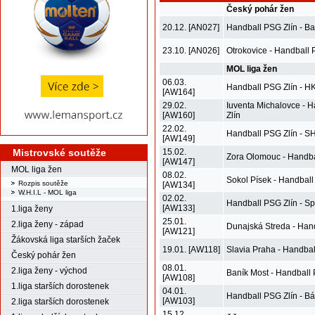
Český pohár žen
20.12. [AN027]
Handball PSG Zlín - Ba
23.10. [AN026]
Otrokovice - Handball 
MOL liga žen
06.03.
Handball PSG Zlín - H
[AW164]
29.02.
Iuventa Michalovce - 
[AW160]
Zlín
22.02.
Handball PSG Zlín - SH
[AW149]
Mistrovské soutěže
15.02.
Zora Olomouc - Handba
[AW147]
MOL liga žen
08.02.
Sokol Písek - Handball
Rozpis soutěže
[AW134]
W.H.I.L - MOL liga
02.02.
Handball PSG Zlín - S
[AW133]
1.liga ženy
25.01.
2.liga ženy - západ
Dunajská Streda - Han
[AW121]
Žákovská liga starších žaček
19.01. [AW118]
Slavia Praha - Handbal
Český pohár žen
08.01.
2.liga ženy - východ
Baník Most - Handball 
[AW108]
1.liga starších dorostenek
04.01.
Handball PSG Zlín - Bá
[AW103]
2.liga starších dorostenek
15.12.