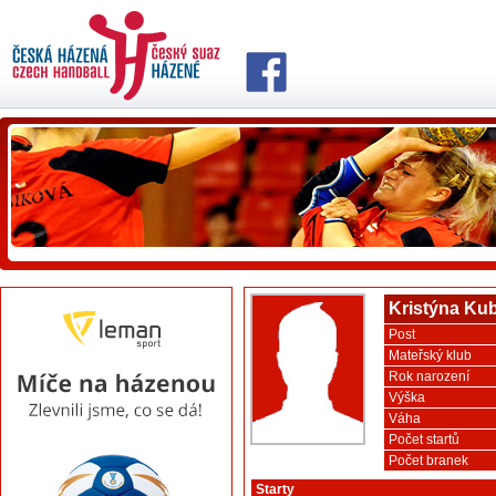
Kristýna Ku
Post
Mateřský klub
Rok narození
Výška
Váha
Počet startů
Počet branek
Starty