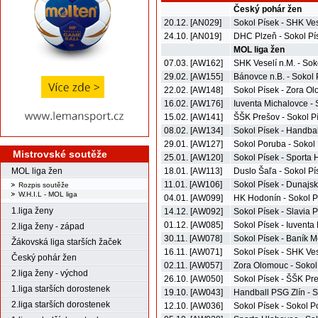
Český pohár žen
20.12. [AN029]
Sokol Písek - SHK Ves
24.10. [AN019]
DHC Plzeň - Sokol Pí
MOL liga žen
07.03. [AW162]
SHK Veselí n.M. - Sok
29.02. [AW155]
Bánovce n.B. - Sokol 
22.02. [AW148]
Sokol Písek - Zora O
16.02. [AW176]
Iuventa Michalovce - 
15.02. [AW141]
ŠŠK Prešov - Sokol P
08.02. [AW134]
Sokol Písek - Handbal
29.01. [AW127]
Sokol Poruba - Sokol
Mistrovské soutěže
25.01. [AW120]
Sokol Písek - Sporta
MOL liga žen
18.01. [AW113]
Duslo Šaľa - Sokol Pí
11.01. [AW106]
Sokol Písek - Dunajs
Rozpis soutěže
W.H.I.L - MOL liga
04.01. [AW099]
HK Hodonín - Sokol P
1.liga ženy
14.12. [AW092]
Sokol Písek - Slavia 
01.12. [AW085]
Sokol Písek - Iuventa
2.liga ženy - západ
30.11. [AW078]
Sokol Písek - Baník M
Žákovská liga starších žaček
16.11. [AW071]
Sokol Písek - SHK Ves
Český pohár žen
02.11. [AW057]
Zora Olomouc - Sokol
2.liga ženy - východ
26.10. [AW050]
Sokol Písek - ŠŠK Pr
1.liga starších dorostenek
19.10. [AW043]
Handball PSG Zlín - S
2.liga starších dorostenek
12.10. [AW036]
Sokol Písek - Sokol 