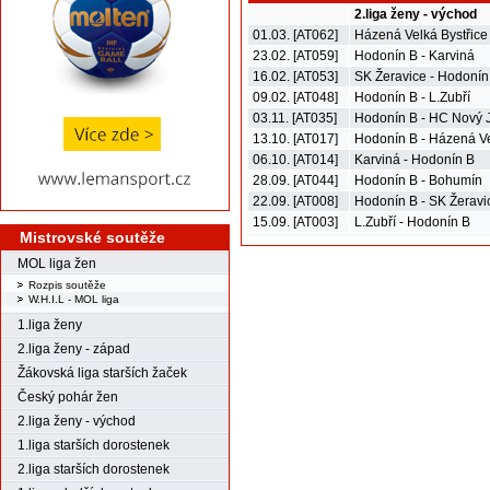
2.liga ženy - východ
01.03. [AT062]
Házená Velká Bystřice
23.02. [AT059]
Hodonín B - Karviná
16.02. [AT053]
SK Žeravice - Hodonín
09.02. [AT048]
Hodonín B - L.Zubří
03.11. [AT035]
Hodonín B - HC Nový J
13.10. [AT017]
Hodonín B - Házená Ve
06.10. [AT014]
Karviná - Hodonín B
28.09. [AT044]
Hodonín B - Bohumín
22.09. [AT008]
Hodonín B - SK Žeravi
15.09. [AT003]
L.Zubří - Hodonín B
Mistrovské soutěže
MOL liga žen
Rozpis soutěže
W.H.I.L - MOL liga
1.liga ženy
2.liga ženy - západ
Žákovská liga starších žaček
Český pohár žen
2.liga ženy - východ
1.liga starších dorostenek
2.liga starších dorostenek