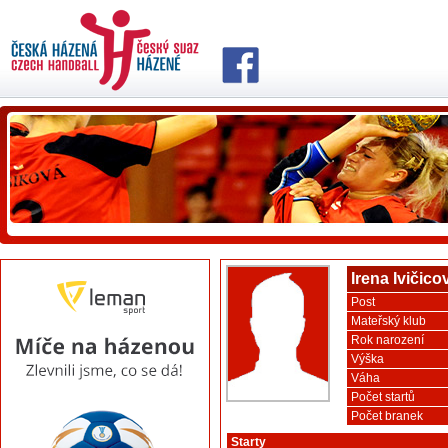
Irena Ivičico
Post
Mateřský klub
Rok narození
Výška
Váha
Počet startů
Počet branek
Starty