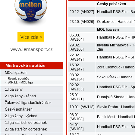
Český pohár žen
20.12. [AN027]
Handball PSG Zlín - Ba
23.10. [AN026]
Otrokovice - Handball 
MOL liga žen
06.03.
Handball PSG Zlín - H
[AW164]
29.02.
Iuventa Michalovce - 
[AW160]
Zlín
22.02.
Handball PSG Zlín - SH
[AW149]
Mistrovské soutěže
15.02.
Zora Olomouc - Handba
[AW147]
MOL liga žen
08.02.
Sokol Písek - Handball
Rozpis soutěže
[AW134]
W.H.I.L - MOL liga
02.02.
Handball PSG Zlín - S
[AW133]
1.liga ženy
25.01.
2.liga ženy - západ
Dunajská Streda - Han
[AW121]
Žákovská liga starších žaček
19.01. [AW118]
Slavia Praha - Handbal
Český pohár žen
08.01.
2.liga ženy - východ
Baník Most - Handball 
[AW108]
1.liga starších dorostenek
04.01.
Handball PSG Zlín - Bá
[AW103]
2.liga starších dorostenek
15.12.