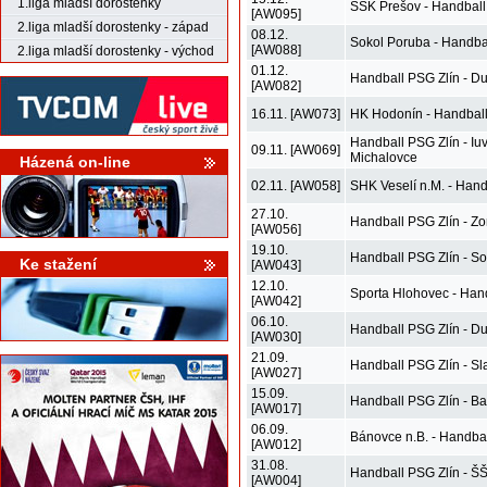
1.liga mladší dorostenky
ŠŠK Prešov - Handball
[AW095]
2.liga mladší dorostenky - západ
08.12.
Sokol Poruba - Handba
[AW088]
2.liga mladší dorostenky - východ
01.12.
Handball PSG Zlín - D
[AW082]
16.11. [AW073]
HK Hodonín - Handball
Handball PSG Zlín - Iu
09.11. [AW069]
Michalovce
Házená on-line
02.11. [AW058]
SHK Veselí n.M. - Hand
27.10.
Handball PSG Zlín - Z
[AW056]
19.10.
Handball PSG Zlín - So
Ke stažení
[AW043]
12.10.
Sporta Hlohovec - Han
[AW042]
06.10.
Handball PSG Zlín - D
[AW030]
21.09.
Handball PSG Zlín - Sl
[AW027]
15.09.
Handball PSG Zlín - Ba
[AW017]
06.09.
Bánovce n.B. - Handbal
[AW012]
31.08.
Handball PSG Zlín - Š
[AW004]