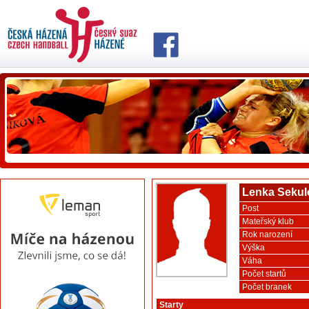
Lenka Sekul
Post
Mateřský klub
Rok narození
Výška
Váha
Počet startů
Počet branek
Starty