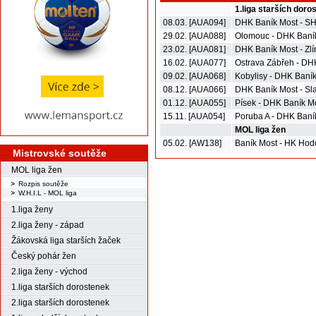
1.liga starších doro
08.03. [AUA094]
DHK Baník Most - SH
29.02. [AUA088]
Olomouc - DHK Baní
23.02. [AUA081]
DHK Baník Most - Zlí
16.02. [AUA077]
Ostrava Zábřeh - DH
09.02. [AUA068]
Kobylisy - DHK Baní
08.12. [AUA066]
DHK Baník Most - Sl
01.12. [AUA055]
Písek - DHK Baník M
15.11. [AUA054]
Poruba A - DHK Baní
MOL liga žen
05.02. [AW138]
Baník Most - HK Hod
Mistrovské soutěže
MOL liga žen
Rozpis soutěže
W.H.I.L - MOL liga
1.liga ženy
2.liga ženy - západ
Žákovská liga starších žaček
Český pohár žen
2.liga ženy - východ
1.liga starších dorostenek
2.liga starších dorostenek