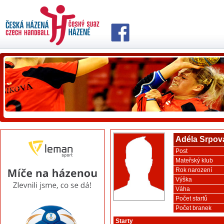
Adéla Srpov
Post
Mateřský klub
Rok narození
Výška
Váha
Počet startů
Počet branek
Starty