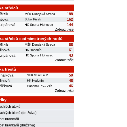
ka střelců
Bízik
188
MŠK Dunajská Streda
ášová
162
Sokol Písek
ulipánová
144
HC Sporta Hlohovec
Zobrazit vše
ka střelců sedmimetrových hodů
Bízik
68
MŠK Dunajská Streda
linová
61
HK Hodonín
ulipánová
43
HC Sporta Hlohovec
Zobrazit vše
ka trestů
chálková
50
SHK Veselí n.M.
linová
48
HK Hodonín
říčková
46
Handball PSG Zlín
Zobrazit vše
tiky
rychlých útoků
ychlých útoků (družstva)
st brankářů
st brankářů (družstva)