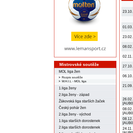
23.10.
01.03.
23.02.
08.02.
02.11.
Mistrovské soutěže
27.10.
MOL liga žen
06.10.
Rozpis soutěže
W.H.I.L - MOL liga
21.09.
1.liga ženy
2.liga ženy - západ
26.02.
Žákovská liga starších žaček
[AUB0
Český pohár žen
08.02.
[AUB0
2.liga ženy - východ
08.12.
1.liga starších dorostenek
[AUB0
2.liga starších dorostenek
24.11.
[AUB0