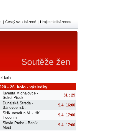
e
|
Český svaz házené
|
Hrajte miniházenou
Soutěže žen
zí kola
020 - 26. kolo - výsledky
Iuventa Michalovce -
31 : 29
Sokol Písek
Dunajská Streda -
9.4. 16:00
Bánovce n.B.
SHK Veselí n.M. - HK
9.4. 17:00
Hodonín
Slavia Praha - Baník
9.4. 17:00
Most