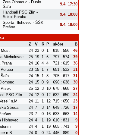
Zora Olomouc - Duslo
9.4. 17:30
Šaľa
Handball PSG Zlín -
9.4. 18:00
Sokol Poruba
Sporta Hlohovec - ŠŠK
9.4. 18:00
Prešov
ka
Z
V
R
P
skóre
B
 Most
24
23
0
1
818 : 556
46
ta Michalovce
25
19
1
5
797 : 574
39
a Praha
24
16
4
4
721 : 615
36
 Poruba
23
15
1
7
651 : 532
31
 Šaľa
24
15
1
8
705 : 617
31
Olomouc
24
15
0
9
696 : 638
30
 Písek
25
12
3
10
678 : 668
27
all PSG Zlín
24
12
0
12
632 : 650
24
eselí n.M.
24
11
1
12
715 : 656
23
ská Streda
24
7
3
14
649 : 726
17
Prešov
23
7
0
16
633 : 663
14
a Hlohovec
24
4
1
19
610 : 831
9
donín
24
4
1
19
605 : 741
9
ce n.B.
24
0
0
24
446 : 889
0