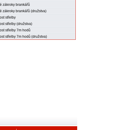
 zákroky brankářů
 zákroky brankářů (družstva)
st střelby
st střelby (družstva)
st střelby 7m hodů
st střelby 7m hodů (družstva)