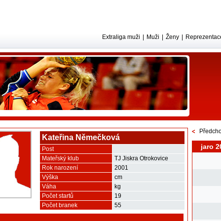
Extraliga muži
|
Muži
|
Ženy
|
Reprezentac
Předcho
Kateřina Němečková
jaro 2
Post
Mateřský klub
TJ Jiskra Otrokovice
Rok narození
2001
Výška
cm
Váha
kg
Počet startů
19
Počet branek
55