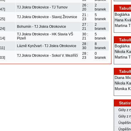
26 :
2
TJ Jiskra Otrokovice - TJ Turnov
Tabul
47]
20
branek
Boglárka 
21 :
5
TJ Jiskra Otrokovice - Slavoj Žirovnice
25]
23
branek
Hana Kv
27 :
2
Martina T
Bohumín - TJ Jiskra Otrokovice
24]
21
branek
TJ Jiskra Otrokovice - HK Slavia VŠ
30 :
5
14]
Plzeň
21
branek
Tabul
28 :
8
Lázně Kynžvart - TJ Jiskra Otrokovice
Boglárka 
11]
30
branek
Nikola Ka
28 :
0
TJ Jiskra Otrokovice - Sokol V. Meziříčí
Martina T
03]
23
branek
Tabul
Diana Mi
Nikola Ka
Monika K
Statis
Góly z 
Góly z r
Úspěšno
Úspěšno