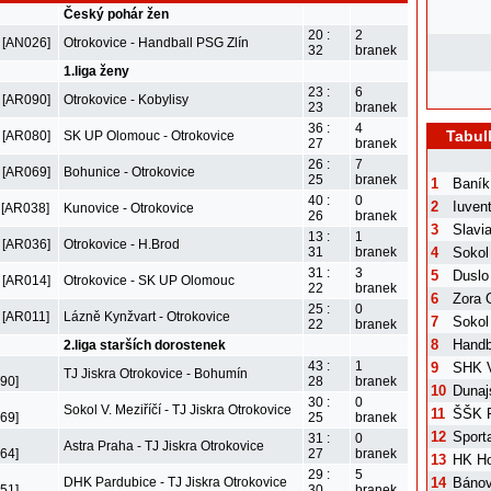
Český pohár žen
20 :
2
 [AN026]
Otrokovice - Handball PSG Zlín
32
branek
1.liga ženy
23 :
6
 [AR090]
Otrokovice - Kobylisy
23
branek
36 :
4
Tabul
 [AR080]
SK UP Olomouc - Otrokovice
27
branek
26 :
7
 [AR069]
Bohunice - Otrokovice
25
branek
1
Baník
40 :
0
2
Iuven
 [AR038]
Kunovice - Otrokovice
26
branek
3
Slavi
13 :
1
 [AR036]
Otrokovice - H.Brod
31
branek
4
Sokol
31 :
3
5
Duslo
 [AR014]
Otrokovice - SK UP Olomouc
22
branek
6
Zora 
25 :
0
 [AR011]
Lázně Kynžvart - Otrokovice
7
Sokol
22
branek
8
Handb
2.liga starších dorostenek
43 :
1
9
SHK V
TJ Jiskra Otrokovice - Bohumín
90]
28
branek
10
Dunaj
30 :
0
Sokol V. Meziříčí - TJ Jiskra Otrokovice
11
ŠŠK 
69]
25
branek
12
Sport
31 :
0
Astra Praha - TJ Jiskra Otrokovice
64]
27
branek
13
HK Ho
29 :
5
DHK Pardubice - TJ Jiskra Otrokovice
14
Bánov
51]
30
branek