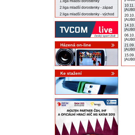
1.liga mladší dorostenky
10.11.
2.liga mladší dorostenky - západ
[AUB0
2.liga mladší dorostenky - východ
20.10.
[AUB0
14.10.
[AUB0
06.10.
[AUB0
Házená on-line
21.09.
[AUB0
15.09.
[AUB0
Ke stažení