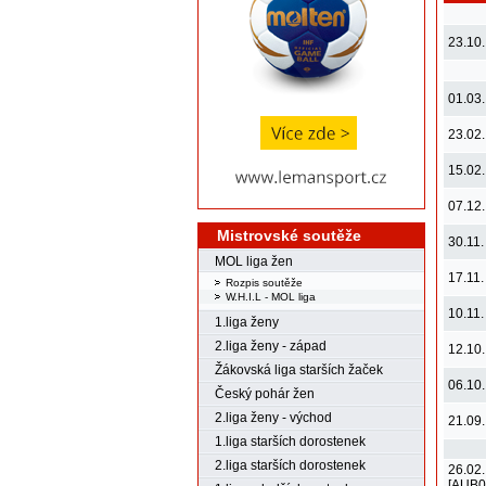
23.10.
01.03.
23.02.
15.02.
07.12.
Mistrovské soutěže
30.11.
MOL liga žen
17.11.
Rozpis soutěže
W.H.I.L - MOL liga
10.11.
1.liga ženy
2.liga ženy - západ
12.10.
Žákovská liga starších žaček
06.10.
Český pohár žen
2.liga ženy - východ
21.09.
1.liga starších dorostenek
2.liga starších dorostenek
26.02.
[AUB0