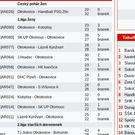
Český pohár žen
20 :
0
 [AN026]
Otrokovice - Handball PSG Zlín
32
branek
1.liga ženy
23 :
3
 [AR090]
Otrokovice - Kobylisy
23
branek
36 :
5
Tabul
 [AR080]
SK UP Olomouc - Otrokovice
27
branek
28 :
3
 [AR077]
Otrokovice - Lázně Kynžvart
28
branek
1
Baník
30 :
2
2
Iuven
 [AR064]
J.Hradec - Otrokovice
24
branek
3
Slavi
23 :
1
 [AR058]
Otrokovice - HK Ivančice
24
branek
4
Sokol
28 :
1
5
Duslo
 [AR051]
DHC Plzeň - Otrokovice
22
branek
6
Zora 
26 :
0
 [AR047]
Otrokovice - S.Vršovice A
7
Sokol
26
branek
8
Handb
32 :
0
 [AR024]
Kobylisy - Otrokovice
22
branek
9
SHK V
31 :
1
 [AR014]
Otrokovice - SK UP Olomouc
10
Dunaj
22
branek
11
ŠŠK 
25 :
3
 [AR011]
Lázně Kynžvart - Otrokovice
22
branek
12
Sport
2.liga starších dorostenek
13
HK Ho
43 :
4
TJ Jiskra Otrokovice - Bohumín
14
Bánov
90]
28
branek