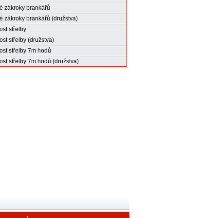
 zákroky brankářů
 zákroky brankářů (družstva)
st střelby
st střelby (družstva)
st střelby 7m hodů
st střelby 7m hodů (družstva)