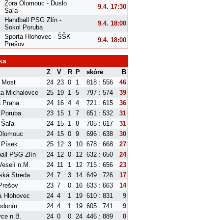
Zora Olomouc - Duslo
9.4. 17:30
Šaľa
Handball PSG Zlín -
9.4. 18:00
Sokol Poruba
Sporta Hlohovec - ŠŠK
9.4. 18:00
Prešov
ka
Z
V
R
P
skóre
B
 Most
24
23
0
1
818 : 556
46
ta Michalovce
25
19
1
5
797 : 574
39
a Praha
24
16
4
4
721 : 615
36
 Poruba
23
15
1
7
651 : 532
31
 Šaľa
24
15
1
8
705 : 617
31
Olomouc
24
15
0
9
696 : 638
30
 Písek
25
12
3
10
678 : 668
27
all PSG Zlín
24
12
0
12
632 : 650
24
eselí n.M.
24
11
1
12
715 : 656
23
ská Streda
24
7
3
14
649 : 726
17
Prešov
23
7
0
16
633 : 663
14
a Hlohovec
24
4
1
19
610 : 831
9
donín
24
4
1
19
605 : 741
9
ce n.B.
24
0
0
24
446 : 889
0