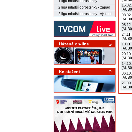
1.liga mladší dorostenky
15.02.
2.liga mladší dorostenky - západ
[AUB0
2.liga mladší dorostenky - východ
08.02.
[AUB0
08.12.
[AUB0
24.11.
[AUB0
Házená on-line
10.11.
[AUB0
20.10.
[AUB0
14.10.
[AUB0
Ke stažení
06.10.
[AUB0
21.09.
[AUB0