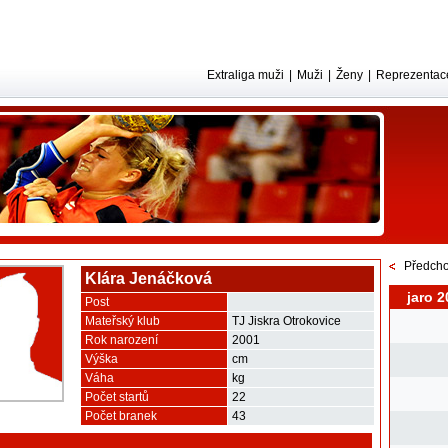
Extraliga muži
|
Muži
|
Ženy
|
Reprezentac
Předcho
Klára Jenáčková
jaro 2
Post
Mateřský klub
TJ Jiskra Otrokovice
Rok narození
2001
Výška
cm
Váha
kg
Počet startů
22
Počet branek
43