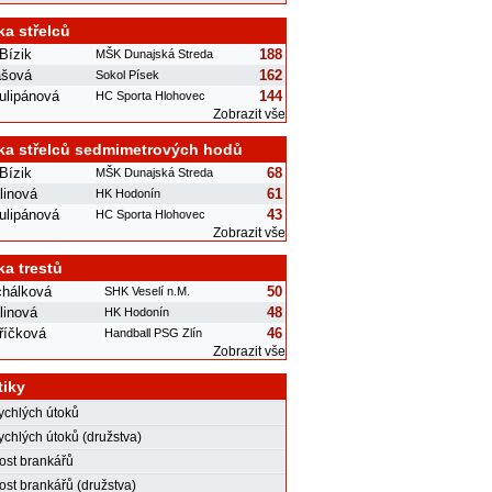
ka střelců
Bízik
188
MŠK Dunajská Streda
ášová
162
Sokol Písek
ulipánová
144
HC Sporta Hlohovec
Zobrazit vše
ka střelců sedmimetrových hodů
Bízik
68
MŠK Dunajská Streda
linová
61
HK Hodonín
ulipánová
43
HC Sporta Hlohovec
Zobrazit vše
ka trestů
chálková
50
SHK Veselí n.M.
linová
48
HK Hodonín
říčková
46
Handball PSG Zlín
Zobrazit vše
tiky
rychlých útoků
ychlých útoků (družstva)
st brankářů
st brankářů (družstva)