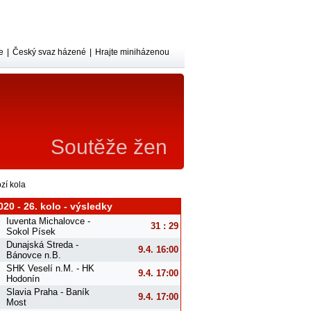
e
|
Český svaz házené
|
Hrajte miniházenou
Soutěže žen
zí kola
020 - 26. kolo - výsledky
Iuventa Michalovce -
31 : 29
Sokol Písek
Dunajská Streda -
9.4. 16:00
Bánovce n.B.
SHK Veselí n.M. - HK
9.4. 17:00
Hodonín
Slavia Praha - Baník
9.4. 17:00
Most