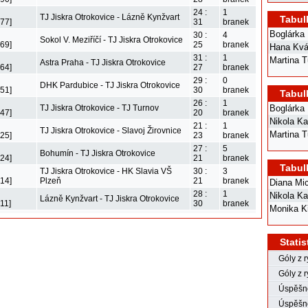
24 :
1
TJ Jiskra Otrokovice - Lázně Kynžvart
Tabul
77]
31
branek
Boglárka 
30 :
4
Sokol V. Meziříčí - TJ Jiskra Otrokovice
69]
25
branek
Hana Kv
31 :
1
Martina T
Astra Praha - TJ Jiskra Otrokovice
64]
27
branek
29 :
0
DHK Pardubice - TJ Jiskra Otrokovice
51]
30
branek
Tabul
26 :
1
TJ Jiskra Otrokovice - TJ Turnov
Boglárka 
47]
20
branek
Nikola Ka
21 :
1
TJ Jiskra Otrokovice - Slavoj Žirovnice
Martina T
25]
23
branek
27 :
5
Bohumín - TJ Jiskra Otrokovice
24]
21
branek
Tabul
TJ Jiskra Otrokovice - HK Slavia VŠ
30 :
3
14]
Plzeň
21
branek
Diana Mi
28 :
1
Nikola Ka
Lázně Kynžvart - TJ Jiskra Otrokovice
11]
30
branek
Monika K
Statis
Góly z 
Góly z r
Úspěšno
Úspěšno