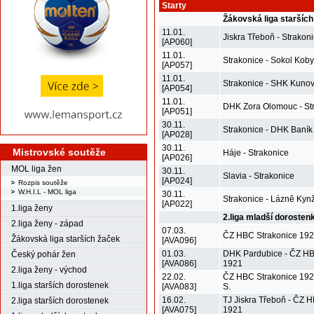
Starty
Žákovská liga staršíc
11.01.
Jiskra Třeboň - Strakon
[AP060]
11.01.
Strakonice - Sokol Kobyl
[AP057]
11.01.
Strakonice - SHK Kunov
[AP054]
11.01.
DHK Zora Olomouc - St
[AP051]
30.11.
Strakonice - DHK Baník
[AP028]
30.11.
Mistrovské soutěže
Háje - Strakonice
[AP026]
MOL liga žen
30.11.
Slavia - Strakonice
[AP024]
Rozpis soutěže
W.H.I.L - MOL liga
30.11.
Strakonice - Lázně Kynž
[AP022]
1.liga ženy
2.liga mladší dorosten
2.liga ženy - západ
07.03.
ČZ HBC Strakonice 192
Žákovská liga starších žaček
[AVA096]
01.03.
DHK Pardubice - ČZ HB
Český pohár žen
[AVA086]
1921
2.liga ženy - východ
22.02.
ČZ HBC Strakonice 1921
1.liga starších dorostenek
[AVA083]
S.
16.02.
TJ Jiskra Třeboň - ČZ 
2.liga starších dorostenek
[AVA075]
1921