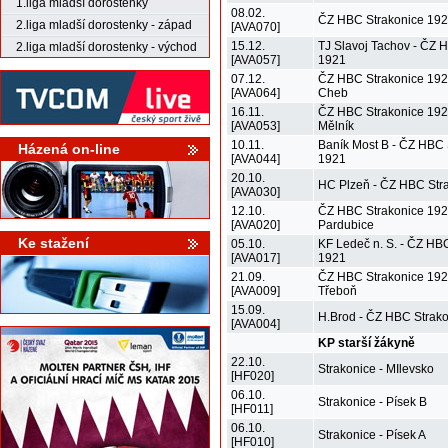
1.liga mladší dorostenky
08.02.
ČZ HBC Strakonice 192
2.liga mladší dorostenky - západ
[AVA070]
15.12.
TJ Slavoj Tachov - ČZ 
2.liga mladší dorostenky - východ
[AVA057]
1921
07.12.
ČZ HBC Strakonice 192
[AVA064]
Cheb
16.11.
ČZ HBC Strakonice 192
[AVA053]
Mělník
10.11.
Baník Most B - ČZ HBC 
Házená on-line
[AVA044]
1921
20.10.
HC Plzeň - ČZ HBC Str
[AVA030]
12.10.
ČZ HBC Strakonice 192
[AVA020]
Pardubice
Ke stažení
05.10.
KF Ledeč n. S. - ČZ HB
[AVA017]
1921
21.09.
ČZ HBC Strakonice 1921
[AVA009]
Třeboň
15.09.
H.Brod - ČZ HBC Strak
[AVA004]
KP starší žákyně
22.10.
Strakonice - MIlevsko
[HF020]
06.10.
Strakonice - Písek B
[HF011]
06.10.
Strakonice - Písek A
[HF010]