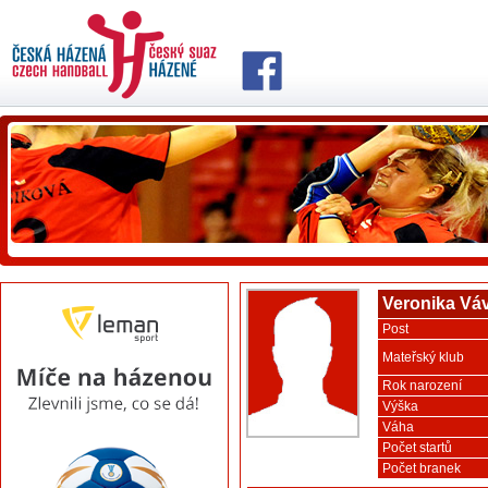
Veronika Vá
Post
Mateřský klub
Rok narození
Výška
Váha
Počet startů
Počet branek