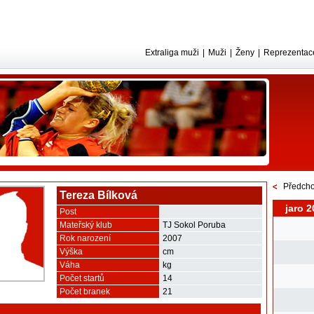
Extraliga muži
|
Muži
|
Ženy
|
Reprezentac
Předcho
Tereza Bílková
jaro 2
Post
Mateřský klub
TJ Sokol Poruba
Rok narození
2007
Výška
cm
Váha
kg
Počet startů
14
Počet branek
21