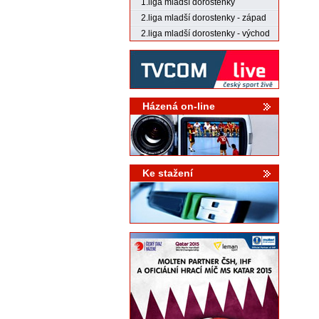
1.liga mladší dorostenky
2.liga mladší dorostenky - západ
2.liga mladší dorostenky - východ
Házená on-line
Ke stažení