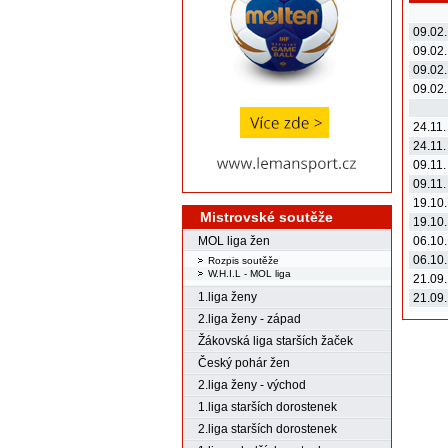
09.02.
09.02.
09.02.
09.02.
24.11.
24.11.
09.11.
09.11.
19.10.
Mistrovské soutěže
19.10.
MOL liga žen
06.10.
06.10.
Rozpis soutěže
W.H.I.L - MOL liga
21.09.
1.liga ženy
21.09.
2.liga ženy - západ
Žákovská liga starších žaček
Český pohár žen
2.liga ženy - východ
1.liga starších dorostenek
2.liga starších dorostenek