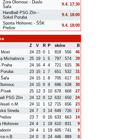
Zora Olomouc - Duslo
9.4. 17:30
Šaľa
Handball PSG Zlín -
9.4. 18:00
Sokol Poruba
Sporta Hlohovec - ŠŠK
9.4. 18:00
Prešov
ka
Z
V
R
P
skóre
B
 Most
24
23
0
1
818 : 556
46
ta Michalovce
25
19
1
5
797 : 574
39
a Praha
24
16
4
4
721 : 615
36
 Poruba
23
15
1
7
651 : 532
31
 Šaľa
24
15
1
8
705 : 617
31
Olomouc
24
15
0
9
696 : 638
30
 Písek
25
12
3
10
678 : 668
27
all PSG Zlín
24
12
0
12
632 : 650
24
eselí n.M.
24
11
1
12
715 : 656
23
ská Streda
24
7
3
14
649 : 726
17
Prešov
23
7
0
16
633 : 663
14
a Hlohovec
24
4
1
19
610 : 831
9
donín
24
4
1
19
605 : 741
9
ce n.B.
24
0
0
24
446 : 889
0