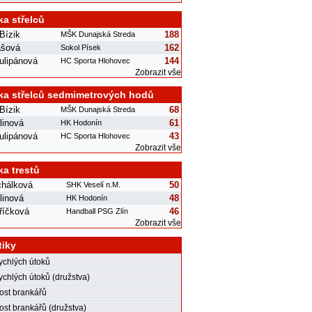
ka střelců
Bízik
188
MŠK Dunajská Streda
ášová
162
Sokol Písek
ulipánová
144
HC Sporta Hlohovec
Zobrazit vše
ka střelců sedmimetrových hodů
Bízik
68
MŠK Dunajská Streda
linová
61
HK Hodonín
ulipánová
43
HC Sporta Hlohovec
Zobrazit vše
ka trestů
chálková
50
SHK Veselí n.M.
linová
48
HK Hodonín
říčková
46
Handball PSG Zlín
Zobrazit vše
tiky
rychlých útoků
ychlých útoků (družstva)
st brankářů
st brankářů (družstva)