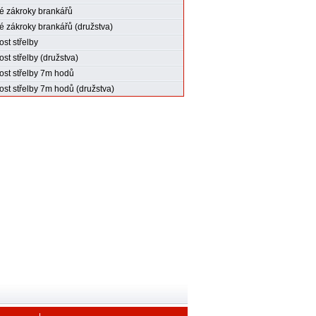
 zákroky brankářů
 zákroky brankářů (družstva)
st střelby
st střelby (družstva)
st střelby 7m hodů
st střelby 7m hodů (družstva)