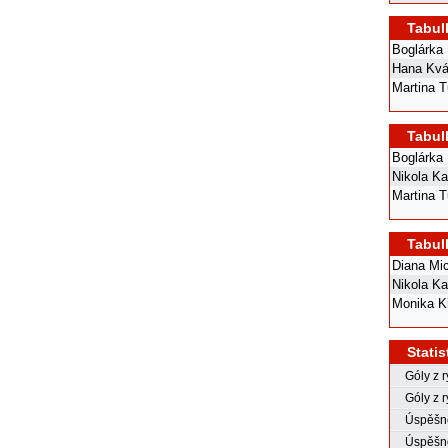
Tabul
Boglárka 
Hana Kv
Martina T
Tabul
Boglárka 
Nikola Ka
Martina T
Tabul
Diana Mi
Nikola Ka
Monika K
Statis
Góly z 
Góly z r
Úspěšno
Úspěšno