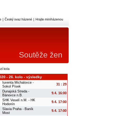
e
|
Český svaz házené
|
Hrajte miniházenou
Soutěže žen
zí kola
020 - 26. kolo - výsledky
Iuventa Michalovce -
31 : 29
Sokol Písek
Dunajská Streda -
9.4. 16:00
Bánovce n.B.
SHK Veselí n.M. - HK
9.4. 17:00
Hodonín
Slavia Praha - Baník
9.4. 17:00
Most