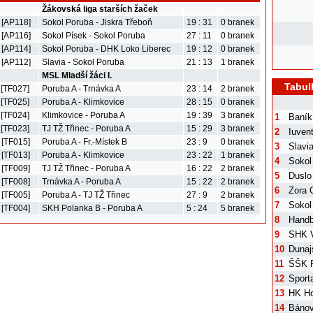
Žákovská liga starších žaček
 [AP118]
Sokol Poruba - Jiskra Třeboň
19 : 31
0 branek
 [AP116]
Sokol Písek - Sokol Poruba
27 : 11
0 branek
 [AP114]
Sokol Poruba - DHK Loko Liberec
19 : 12
0 branek
 [AP112]
Slavia - Sokol Poruba
21 : 13
1 branek
MSL Mladší žáci I.
Tabul
 [TF027]
Poruba A - Trnávka A
23 : 14
2 branek
 [TF025]
Poruba A - Klimkovice
28 : 15
0 branek
 [TF024]
Klimkovice - Poruba A
19 : 39
3 branek
1
Baník
 [TF023]
TJ TŽ Třinec - Poruba A
15 : 29
3 branek
2
Iuven
 [TF015]
Poruba A - Fr.-Místek B
23 : 9
0 branek
3
Slavi
 [TF013]
Poruba A - Klimkovice
23 : 22
1 branek
4
Sokol
 [TF009]
TJ TŽ Třinec - Poruba A
16 : 22
2 branek
5
Duslo
 [TF008]
Trnávka A - Poruba A
15 : 22
2 branek
6
Zora 
 [TF005]
Poruba A - TJ TŽ Třinec
27 : 9
2 branek
7
Sokol
 [TF004]
SKH Polanka B - Poruba A
5 : 24
5 branek
8
Handb
9
SHK V
10
Dunaj
11
ŠŠK 
12
Sport
13
HK Ho
14
Bánov