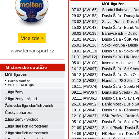
MOL liga žen
07.03. [AW165]
Sporta Hlohovec - Du
29.02. [AW158]
Duslo Šaľa - Dunajsk
23.02. [AW152]
Slavia Praha - Duslo 
15.02. [AW143]
Duslo Šaľa - Baník M
08.02. [AW139]
Bánovce n.B. - Duslo
31.01. [AW128]
Duslo Šaľa - ŠŠK Pre
25.01. [AW126]
Sokol Poruba - Duslo
18.01. [AW113]
Duslo Šaľa - Sokol Pí
11.01. [AW112]
Duslo Šaľa - HK Hod
05.01. [AW100]
Iuventa Michalovce -
Mistrovské soutěže
14.12. [AW097]
Duslo Šaľa - SHK Vese
MOL liga žen
06.12. [AW087]
Duslo Šaľa - Zora Ol
01.12. [AW082]
Handball PSG Zlín - 
Rozpis soutěže
W.H.I.L - MOL liga
16.11. [AW074]
Duslo Šaľa - Sporta 
1.liga ženy
09.11. [AW067]
Dunajská Streda - Du
02.11. [AW061]
Duslo Šaľa - Slavia P
2.liga ženy - západ
26.10. [AW052]
Baník Most - Duslo Š
Žákovská liga starších žaček
19.10. [AW048]
Duslo Šaľa - Bánovce
Český pohár žen
12.10. [AW037]
ŠŠK Prešov - Duslo Š
2.liga ženy - východ
05.10. [AW035]
Duslo Šaľa - Sokol P
1.liga starších dorostenek
21.09. [AW022]
Sokol Písek - Duslo Š
2.liga starších dorostenek
14.09. [AW021]
HK Hodonín - Duslo 