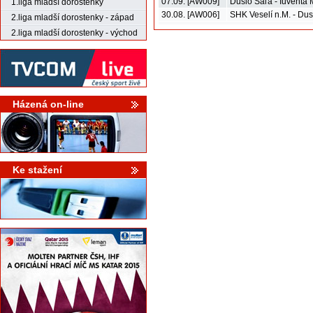
07.09. [AW009]
Duslo Šaľa - Iuventa
1.liga mladší dorostenky
30.08. [AW006]
SHK Veselí n.M. - Dus
2.liga mladší dorostenky - západ
2.liga mladší dorostenky - východ
Házená on-line
Ke stažení