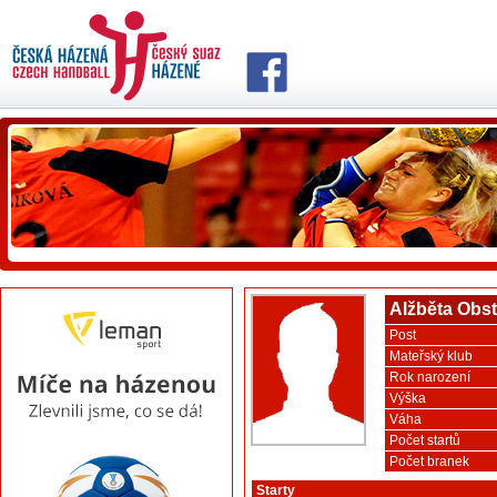
Alžběta Obs
Post
Mateřský klub
Rok narození
Výška
Váha
Počet startů
Počet branek
Starty