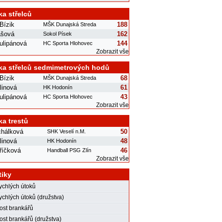
ka střelců
Bízik
188
MŠK Dunajská Streda
ášová
162
Sokol Písek
ulipánová
144
HC Sporta Hlohovec
Zobrazit vše
ka střelců sedmimetrových hodů
Bízik
68
MŠK Dunajská Streda
linová
61
HK Hodonín
ulipánová
43
HC Sporta Hlohovec
Zobrazit vše
ka trestů
chálková
50
SHK Veselí n.M.
linová
48
HK Hodonín
říčková
46
Handball PSG Zlín
Zobrazit vše
tiky
rychlých útoků
ychlých útoků (družstva)
st brankářů
st brankářů (družstva)