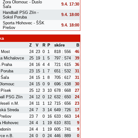
Zora Olomouc - Duslo
9.4. 17:30
Šaľa
Handball PSG Zlín -
9.4. 18:00
Sokol Poruba
Sporta Hlohovec - ŠŠK
9.4. 18:00
Prešov
ka
Z
V
R
P
skóre
B
 Most
24
23
0
1
818 : 556
46
ta Michalovce
25
19
1
5
797 : 574
39
a Praha
24
16
4
4
721 : 615
36
 Poruba
23
15
1
7
651 : 532
31
 Šaľa
24
15
1
8
705 : 617
31
Olomouc
24
15
0
9
696 : 638
30
 Písek
25
12
3
10
678 : 668
27
all PSG Zlín
24
12
0
12
632 : 650
24
eselí n.M.
24
11
1
12
715 : 656
23
ská Streda
24
7
3
14
649 : 726
17
Prešov
23
7
0
16
633 : 663
14
a Hlohovec
24
4
1
19
610 : 831
9
donín
24
4
1
19
605 : 741
9
ce n.B.
24
0
0
24
446 : 889
0