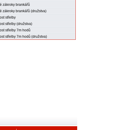
 zákroky brankářů
 zákroky brankářů (družstva)
st střelby
st střelby (družstva)
st střelby 7m hodů
st střelby 7m hodů (družstva)