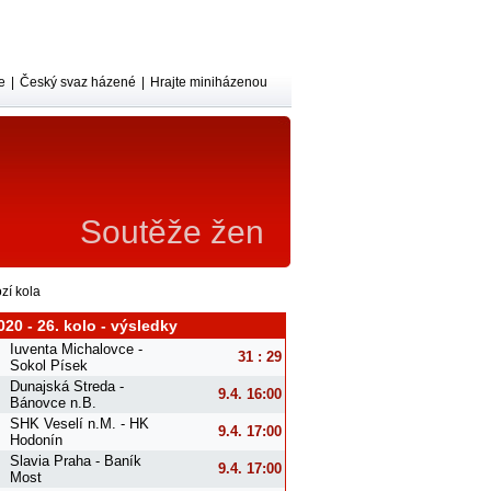
e
|
Český svaz házené
|
Hrajte miniházenou
Soutěže žen
zí kola
020 - 26. kolo - výsledky
Iuventa Michalovce -
31 : 29
Sokol Písek
Dunajská Streda -
9.4. 16:00
Bánovce n.B.
SHK Veselí n.M. - HK
9.4. 17:00
Hodonín
Slavia Praha - Baník
9.4. 17:00
Most