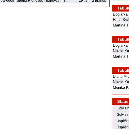
. [AW003]
Sporta Hlohovec - Bánovce n.B.
29 : 24
2 branek
Tabul
Boglárka 
Hana Kv
Martina T
Tabul
Boglárka 
Nikola Ka
Martina T
Tabul
Diana Mi
Nikola Ka
Monika K
Statis
Góly z 
Góly z r
Úspěšno
Úspěšno