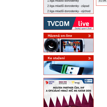
31.08
1.liga mladší dorostenky
2.liga mladší dorostenky - západ
2.liga mladší dorostenky - východ
Házená on-line
Ke stažení