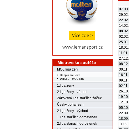
07.03
29.02
22.02
14.02
08.02
02.02
25.01
18.01
11.01
27.12
Mistrovské soutěže
08.12
MOL liga žen
30.11
16.11
Rozpis soutěže
W.H.I.L - MOL liga
09.11
1.liga ženy
02.11
26.10
2.liga ženy - západ
19.10
Žákovská liga starších žaček
12.10
Český pohár žen
05.10
2.liga ženy - východ
22.09
1.liga starších dorostenek
18.09
2.liga starších dorostenek
11.09