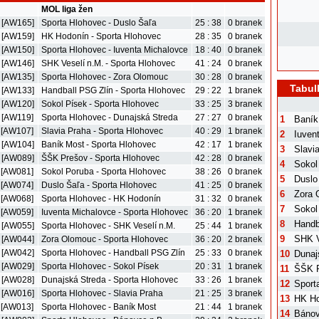
MOL liga žen
. [AW165]
Sporta Hlohovec - Duslo Šaľa
25 : 38
0 branek
. [AW159]
HK Hodonín - Sporta Hlohovec
28 : 35
0 branek
. [AW150]
Sporta Hlohovec - Iuventa Michalovce
18 : 40
0 branek
. [AW146]
SHK Veselí n.M. - Sporta Hlohovec
41 : 24
0 branek
. [AW135]
Sporta Hlohovec - Zora Olomouc
30 : 28
0 branek
Tabul
. [AW133]
Handball PSG Zlín - Sporta Hlohovec
29 : 22
1 branek
. [AW120]
Sokol Písek - Sporta Hlohovec
33 : 25
3 branek
. [AW119]
Sporta Hlohovec - Dunajská Streda
27 : 27
0 branek
1
Baník
. [AW107]
Slavia Praha - Sporta Hlohovec
40 : 29
1 branek
2
Iuven
. [AW104]
Baník Most - Sporta Hlohovec
42 : 17
1 branek
3
Slavi
. [AW089]
ŠŠK Prešov - Sporta Hlohovec
42 : 28
0 branek
4
Sokol
. [AW081]
Sokol Poruba - Sporta Hlohovec
38 : 26
0 branek
5
Duslo
. [AW074]
Duslo Šaľa - Sporta Hlohovec
41 : 25
0 branek
6
Zora 
. [AW068]
Sporta Hlohovec - HK Hodonín
31 : 32
0 branek
7
Sokol
. [AW059]
Iuventa Michalovce - Sporta Hlohovec
36 : 20
1 branek
8
Handb
. [AW055]
Sporta Hlohovec - SHK Veselí n.M.
25 : 44
1 branek
9
SHK V
. [AW044]
Zora Olomouc - Sporta Hlohovec
36 : 20
2 branek
. [AW042]
Sporta Hlohovec - Handball PSG Zlín
25 : 33
0 branek
10
Dunaj
. [AW029]
Sporta Hlohovec - Sokol Písek
20 : 31
1 branek
11
ŠŠK 
. [AW028]
Dunajská Streda - Sporta Hlohovec
33 : 26
1 branek
12
Sport
. [AW016]
Sporta Hlohovec - Slavia Praha
21 : 25
3 branek
13
HK Ho
. [AW013]
Sporta Hlohovec - Baník Most
21 : 44
1 branek
14
Bánov