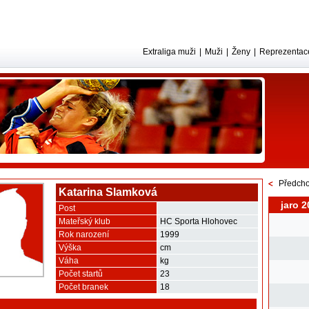
Extraliga muži
|
Muži
|
Ženy
|
Reprezentac
Předcho
Katarina Slamková
jaro 2
Post
Mateřský klub
HC Sporta Hlohovec
Rok narození
1999
Výška
cm
Váha
kg
Počet startů
23
Počet branek
18