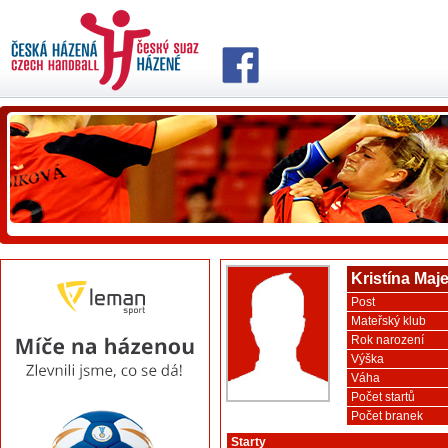
Kristína Maj
Post
Mateřský klub
Rok narození
Výška
Váha
Počet startů
Počet branek
Starty