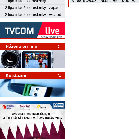
31.08. [AW003]
Sporta Hlohovec - Bán
1.liga mladší dorostenky
2.liga mladší dorostenky - západ
2.liga mladší dorostenky - východ
Házená on-line
Ke stažení