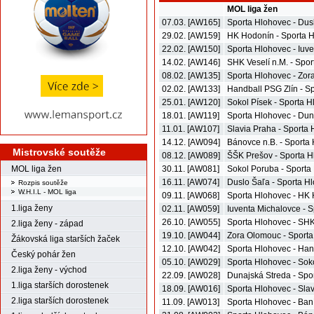
MOL liga žen
07.03. [AW165]
Sporta Hlohovec - Dus
29.02. [AW159]
HK Hodonín - Sporta 
22.02. [AW150]
Sporta Hlohovec - Iuv
14.02. [AW146]
SHK Veselí n.M. - Spo
08.02. [AW135]
Sporta Hlohovec - Zo
02.02. [AW133]
Handball PSG Zlín - S
25.01. [AW120]
Sokol Písek - Sporta 
18.01. [AW119]
Sporta Hlohovec - Dun
11.01. [AW107]
Slavia Praha - Sporta
14.12. [AW094]
Bánovce n.B. - Sporta
Mistrovské soutěže
08.12. [AW089]
ŠŠK Prešov - Sporta 
MOL liga žen
30.11. [AW081]
Sokol Poruba - Sporta
16.11. [AW074]
Duslo Šaľa - Sporta H
Rozpis soutěže
W.H.I.L - MOL liga
09.11. [AW068]
Sporta Hlohovec - HK
1.liga ženy
02.11. [AW059]
Iuventa Michalovce - 
26.10. [AW055]
Sporta Hlohovec - SHK
2.liga ženy - západ
19.10. [AW044]
Zora Olomouc - Sport
Žákovská liga starších žaček
12.10. [AW042]
Sporta Hlohovec - Han
Český pohár žen
05.10. [AW029]
Sporta Hlohovec - Sok
2.liga ženy - východ
22.09. [AW028]
Dunajská Streda - Spo
1.liga starších dorostenek
18.09. [AW016]
Sporta Hlohovec - Sla
2.liga starších dorostenek
11.09. [AW013]
Sporta Hlohovec - Ban