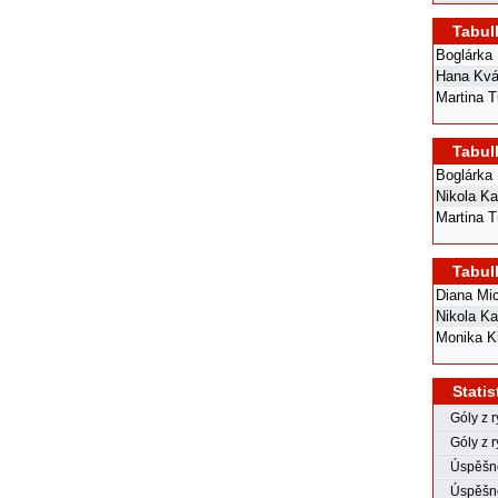
Tabul
Boglárka 
Hana Kv
Martina T
Tabul
Boglárka 
Nikola Ka
Martina T
Tabul
Diana Mi
Nikola Ka
Monika K
Statis
Góly z 
Góly z r
Úspěšno
Úspěšno