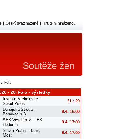
e
|
Český svaz házené
|
Hrajte miniházenou
Soutěže žen
zí kola
020 - 26. kolo - výsledky
Iuventa Michalovce -
31 : 29
Sokol Písek
Dunajská Streda -
9.4. 16:00
Bánovce n.B.
SHK Veselí n.M. - HK
9.4. 17:00
Hodonín
Slavia Praha - Baník
9.4. 17:00
Most