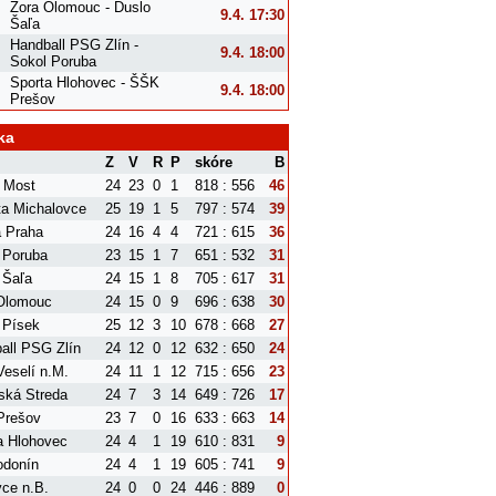
Zora Olomouc - Duslo
9.4. 17:30
Šaľa
Handball PSG Zlín -
9.4. 18:00
Sokol Poruba
Sporta Hlohovec - ŠŠK
9.4. 18:00
Prešov
ka
Z
V
R
P
skóre
B
 Most
24
23
0
1
818 : 556
46
ta Michalovce
25
19
1
5
797 : 574
39
a Praha
24
16
4
4
721 : 615
36
 Poruba
23
15
1
7
651 : 532
31
 Šaľa
24
15
1
8
705 : 617
31
Olomouc
24
15
0
9
696 : 638
30
 Písek
25
12
3
10
678 : 668
27
all PSG Zlín
24
12
0
12
632 : 650
24
eselí n.M.
24
11
1
12
715 : 656
23
ská Streda
24
7
3
14
649 : 726
17
Prešov
23
7
0
16
633 : 663
14
a Hlohovec
24
4
1
19
610 : 831
9
donín
24
4
1
19
605 : 741
9
ce n.B.
24
0
0
24
446 : 889
0