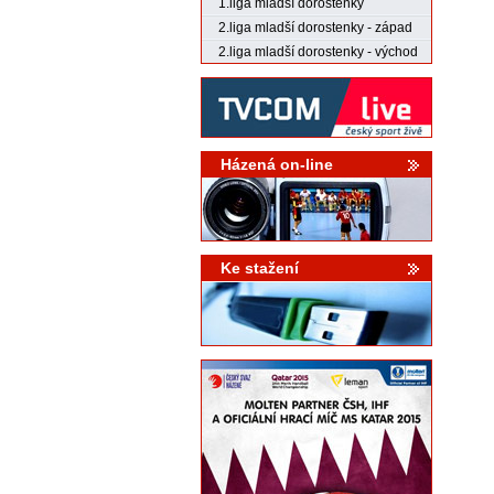
1.liga mladší dorostenky
2.liga mladší dorostenky - západ
2.liga mladší dorostenky - východ
Házená on-line
Ke stažení