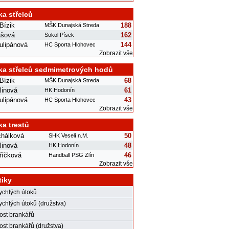
ka střelců
Bízik
188
MŠK Dunajská Streda
ášová
162
Sokol Písek
ulipánová
144
HC Sporta Hlohovec
Zobrazit vše
ka střelců sedmimetrových hodů
Bízik
68
MŠK Dunajská Streda
linová
61
HK Hodonín
ulipánová
43
HC Sporta Hlohovec
Zobrazit vše
ka trestů
chálková
50
SHK Veselí n.M.
linová
48
HK Hodonín
říčková
46
Handball PSG Zlín
Zobrazit vše
tiky
rychlých útoků
ychlých útoků (družstva)
st brankářů
st brankářů (družstva)