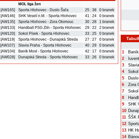
MOL liga žen
. [AW165]
Sporta Hlohovec - Duslo Šaľa
25 : 38
0 branek
. [AW146]
SHK Veselí n.M. - Sporta Hlohovec
41 : 24
0 branek
. [AW135]
Sporta Hlohovec - Zora Olomouc
30 : 28
1 branek
. [AW133]
Handball PSG Zlín - Sporta Hlohovec
29 : 22
2 branek
. [AW120]
Sokol Písek - Sporta Hlohovec
33 : 25
0 branek
Tabul
. [AW119]
Sporta Hlohovec - Dunajská Streda
27 : 27
0 branek
. [AW107]
Slavia Praha - Sporta Hlohovec
40 : 29
0 branek
. [AW104]
Baník Most - Sporta Hlohovec
42 : 17
0 branek
1
Baník
. [AW028]
Dunajská Streda - Sporta Hlohovec
33 : 26
0 branek
2
Iuven
3
Slavi
4
Sokol
5
Duslo
6
Zora 
7
Sokol
8
Handb
9
SHK V
10
Dunaj
11
ŠŠK 
12
Sport
13
HK Ho
14
Bánov