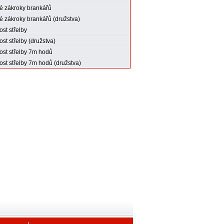
 zákroky brankářů
 zákroky brankářů (družstva)
st střelby
st střelby (družstva)
st střelby 7m hodů
st střelby 7m hodů (družstva)