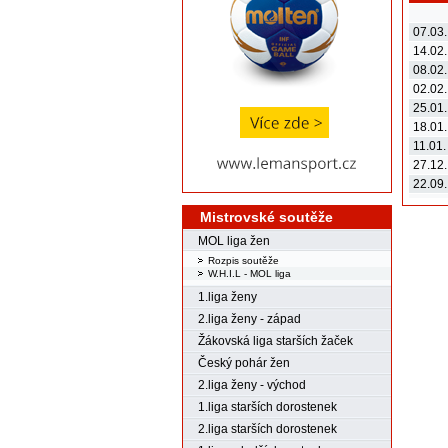
07.03
14.02
08.02
02.02
25.01
18.01
11.01
27.12
22.09
Mistrovské soutěže
MOL liga žen
Rozpis soutěže
W.H.I.L - MOL liga
1.liga ženy
2.liga ženy - západ
Žákovská liga starších žaček
Český pohár žen
2.liga ženy - východ
1.liga starších dorostenek
2.liga starších dorostenek