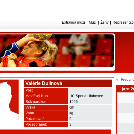
Extraliga muži
|
Muži
|
Ženy
|
Reprezentac
Předcho
Valérie Dulinová
jaro 2
Post
Mateřský klub
HC Sporta Hlohovec
Rok narození
1996
Výška
cm
Váha
kg
Počet startů
9
Počet branek
3