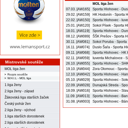
MOL liga žen
07.03. [AW165]
Sporta Hlohovec - Dus
29.02. [AW159]
HK Hodonín - Sporta 
22.02. [AW150]
Sporta Hlohovec - Iuv
25.01. [AW120]
Sokol Písek - Sporta 
18.01. [AW119]
Sporta Hlohovec - Dun
08.12. [AW089]
ŠŠK Prešov - Sporta 
30.11. [AW081]
Sokol Poruba - Sporta
16.11. [AW074]
Duslo Šaľa - Sporta H
09.11. [AW068]
Sporta Hlohovec - HK
02.11. [AW059]
Iuventa Michalovce - 
Mistrovské soutěže
26.10. [AW055]
Sporta Hlohovec - SHK
MOL liga žen
19.10. [AW044]
Zora Olomouc - Sport
12.10. [AW042]
Sporta Hlohovec - Han
Rozpis soutěže
W.H.I.L - MOL liga
05.10. [AW029]
Sporta Hlohovec - Sok
1.liga ženy
22.09. [AW028]
Dunajská Streda - Spo
18.09. [AW016]
Sporta Hlohovec - Sla
2.liga ženy - západ
11.09. [AW013]
Sporta Hlohovec - Ban
Žákovská liga starších žaček
31.08. [AW003]
Sporta Hlohovec - Bán
Český pohár žen
2.liga ženy - východ
1.liga starších dorostenek
2.liga starších dorostenek