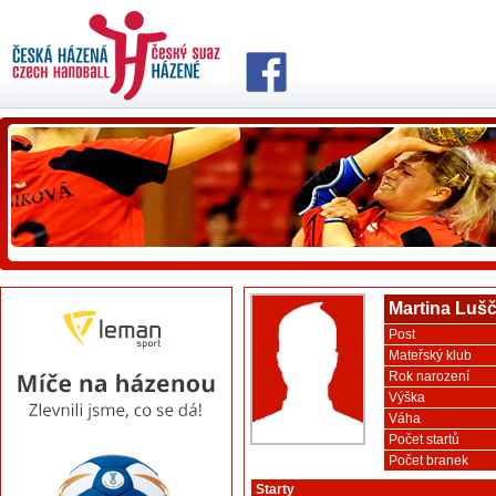
Martina Luš
Post
Mateřský klub
Rok narození
Výška
Váha
Počet startů
Počet branek
Starty