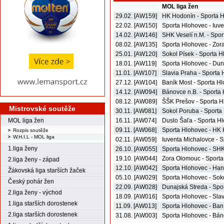
MOL liga žen
29.02. [AW159]
HK Hodonín - Sporta 
22.02. [AW150]
Sporta Hlohovec - Iuv
14.02. [AW146]
SHK Veselí n.M. - Spo
08.02. [AW135]
Sporta Hlohovec - Zo
25.01. [AW120]
Sokol Písek - Sporta 
18.01. [AW119]
Sporta Hlohovec - Dun
11.01. [AW107]
Slavia Praha - Sporta
27.12. [AW104]
Baník Most - Sporta H
14.12. [AW094]
Bánovce n.B. - Sporta
08.12. [AW089]
ŠŠK Prešov - Sporta 
Mistrovské soutěže
30.11. [AW081]
Sokol Poruba - Sporta
MOL liga žen
16.11. [AW074]
Duslo Šaľa - Sporta H
09.11. [AW068]
Sporta Hlohovec - HK
Rozpis soutěže
W.H.I.L - MOL liga
02.11. [AW059]
Iuventa Michalovce - 
1.liga ženy
26.10. [AW055]
Sporta Hlohovec - SHK
19.10. [AW044]
Zora Olomouc - Sport
2.liga ženy - západ
12.10. [AW042]
Sporta Hlohovec - Han
Žákovská liga starších žaček
05.10. [AW029]
Sporta Hlohovec - Sok
Český pohár žen
22.09. [AW028]
Dunajská Streda - Spo
2.liga ženy - východ
18.09. [AW016]
Sporta Hlohovec - Sla
1.liga starších dorostenek
11.09. [AW013]
Sporta Hlohovec - Ban
2.liga starších dorostenek
31.08. [AW003]
Sporta Hlohovec - Bán