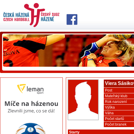
Viera Sásiko
Post
Mateřský klub
Rok narození
Výška
Váha
Počet startů
Počet branek
Starty