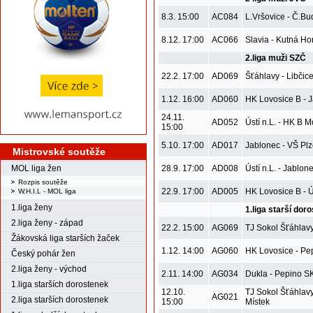
8.3. 15:00
AC084
L.Vršovice - Č.Bu
8.12. 17:00
AC066
Slavia - Kutná Ho
2.liga muži SZČ
22.2. 17:00
AD069
Šťáhlavy - Libčice 
1.12. 16:00
AD060
HK Lovosice B - 
24.11.
AD052
Ústí n.L. - HK B M
15:00
5.10. 17:00
AD017
Jablonec - VŠ Pl
Mistrovské soutěže
MOL liga žen
28.9. 17:00
AD008
Ústí n.L. - Jablon
Rozpis soutěže
22.9. 17:00
AD005
HK Lovosice B - Ús
W.H.I.L - MOL liga
1.liga ženy
1.liga starší dor
2.liga ženy - západ
22.2. 15:00
AG069
TJ Sokol Šťáhlavy
Žákovská liga starších žaček
1.12. 14:00
AG060
HK Lovosice - Pe
Český pohár žen
2.liga ženy - východ
2.11. 14:00
AG034
Dukla - Pepino S
1.liga starších dorostenek
12.10.
TJ Sokol Šťáhlav
AG021
2.liga starších dorostenek
15:00
Místek