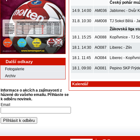
Český pohár mu
14.9. 14:00
AM036
Jablonec - Dvůr K
31.8. 10:30
AM008
TJ Sokol Bělá - J
Žákovská liga st
18.1. 15:25
AO088
Kopřivnice - TJ So
18.1. 14:30
AO087
Liberec - Zlín
18.1. 11:45
AO084
Liberec - Kopřivn
Další odkazy
18.1. 09:00
AO081
Pepino SKP Frýde
Fotogalerie
Archiv
Kalendář
Informace o akcích a zajímavosti z
házené do vašeho emailu. Přihlaste se
k odběru novinek.
Email