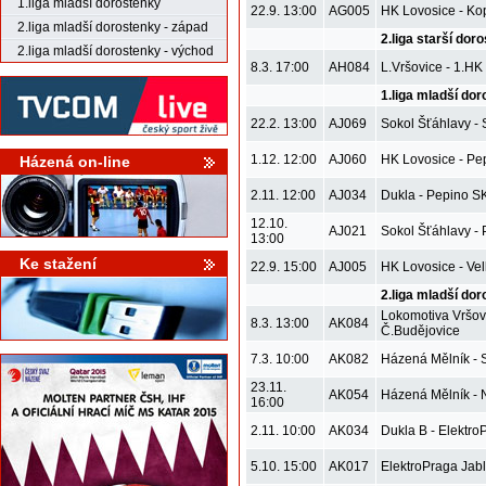
1.liga mladší dorostenky
22.9. 13:00
AG005
HK Lovosice - Ko
2.liga mladší dorostenky - západ
2.liga starší doro
2.liga mladší dorostenky - východ
8.3. 17:00
AH084
L.Vršovice - 1.HK
1.liga mladší dor
22.2. 13:00
AJ069
Sokol Šťáhlavy - 
1.12. 12:00
AJ060
HK Lovosice - Pe
Házená on-line
2.11. 12:00
AJ034
Dukla - Pepino S
12.10.
AJ021
Sokol Šťáhlavy -
13:00
Ke stažení
22.9. 15:00
AJ005
HK Lovosice - Vel
2.liga mladší dor
Lokomotiva Vršov
8.3. 13:00
AK084
Č.Budějovice
7.3. 10:00
AK082
Házená Mělník - 
23.11.
AK054
Házená Mělník -
16:00
2.11. 10:00
AK034
Dukla B - Elektr
5.10. 15:00
AK017
ElektroPraga Jab