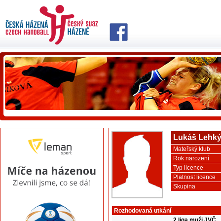
Lukáš Lehk
Mateřský klub
Rok narození
Typ licence
Platnost licence
Skupina
Rozhodovaná utkání
2 liga muži JVČ