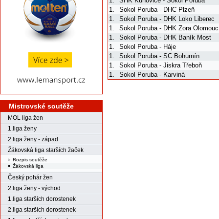
1.
SHK Kunovice - Sokol Poruba
1.
Sokol Poruba - DHC Plzeň
1.
Sokol Poruba - DHK Loko Liberec
1.
Sokol Poruba - DHK Zora Olomouc
1.
Sokol Poruba - DHK Baník Most
1.
Sokol Poruba - Háje
1.
Sokol Poruba - SC Bohumín
1.
Sokol Poruba - Jiskra Třeboň
1.
Sokol Poruba - Karviná
Mistrovské soutěže
MOL liga žen
1.liga ženy
2.liga ženy - západ
Žákovská liga starších žaček
Rozpis soutěže
Žákovská liga
Český pohár žen
2.liga ženy - východ
1.liga starších dorostenek
2.liga starších dorostenek