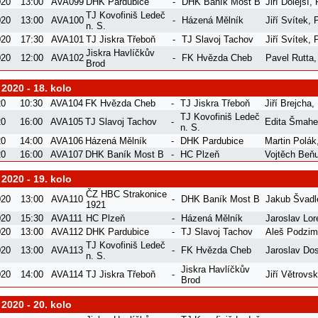
020
13:00
AVA099
DHK Pardubice
-
DHK Baník Most B
Jiří Dolejší
,
TJ Kovofiniš Ledeč
020
13:00
AVA100
-
Házená Mělník
Jiří Svítek
,
n. S.
020
17:30
AVA101
TJ Jiskra Třeboň
-
TJ Slavoj Tachov
Jiří Svítek
,
Jiskra Havlíčkův
020
12:00
AVA102
-
FK Hvězda Cheb
Pavel Rutta
Brod
 2020 - 18. kolo
20
10:30
AVA104
FK Hvězda Cheb
-
TJ Jiskra Třeboň
Jiří Brejcha
,
TJ Kovofiniš Ledeč
20
16:00
AVA105
TJ Slavoj Tachov
-
Edita Šmahe
n. S.
20
14:00
AVA106
Házená Mělník
-
DHK Pardubice
Martin Polák
20
16:00
AVA107
DHK Baník Most B
-
HC Plzeň
Vojtěch Beň
 2020 - 19. kolo
ČZ HBC Strakonice
020
13:00
AVA110
-
DHK Baník Most B
Jakub Švadl
1921
020
15:30
AVA111
HC Plzeň
-
Házená Mělník
Jaroslav Lor
020
13:00
AVA112
DHK Pardubice
-
TJ Slavoj Tachov
Aleš Podzi
TJ Kovofiniš Ledeč
020
13:00
AVA113
-
FK Hvězda Cheb
Jaroslav Dos
n. S.
Jiskra Havlíčkův
020
14:00
AVA114
TJ Jiskra Třeboň
-
Jiří Větrovs
Brod
 2020 - 20. kolo