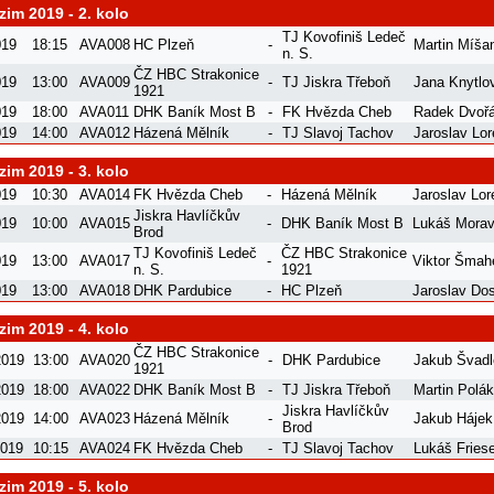
im 2019 - 2. kolo
TJ Kovofiniš Ledeč
019
18:15
AVA008
HC Plzeň
-
Martin Míša
n. S.
ČZ HBC Strakonice
019
13:00
AVA009
-
TJ Jiskra Třeboň
Jana Knytlo
1921
019
18:00
AVA011
DHK Baník Most B
-
FK Hvězda Cheb
Radek Dvoř
019
14:00
AVA012
Házená Mělník
-
TJ Slavoj Tachov
Jaroslav Lo
im 2019 - 3. kolo
019
10:30
AVA014
FK Hvězda Cheb
-
Házená Mělník
Jaroslav Lor
Jiskra Havlíčkův
019
10:00
AVA015
-
DHK Baník Most B
Lukáš Mora
Brod
TJ Kovofiniš Ledeč
ČZ HBC Strakonice
019
13:00
AVA017
-
Viktor Šmah
n. S.
1921
019
13:00
AVA018
DHK Pardubice
-
HC Plzeň
Jaroslav Dos
im 2019 - 4. kolo
ČZ HBC Strakonice
2019
13:00
AVA020
-
DHK Pardubice
Jakub Švad
1921
2019
18:00
AVA022
DHK Baník Most B
-
TJ Jiskra Třeboň
Martin Polák
Jiskra Havlíčkův
2019
14:00
AVA023
Házená Mělník
-
Jakub Hájek
Brod
2019
10:15
AVA024
FK Hvězda Cheb
-
TJ Slavoj Tachov
Lukáš Friese
im 2019 - 5. kolo