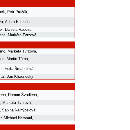
nek
,
Petr Pražák
,
vá
,
Adam Palouda
,
ák
,
Daniela Radová
,
renc
,
Markéta Tvrzová
,
enc
,
Markéta Tvrzová
,
vec
,
Martin Tůma
,
el
,
Edita Šmahelová
,
tál
,
Jan Kříženecký
,
lena
,
Roman Švadlena
,
,
Markéta Tvrzová
,
,
Sabina Nelhýbelová
,
r
,
Michael Haramul
,