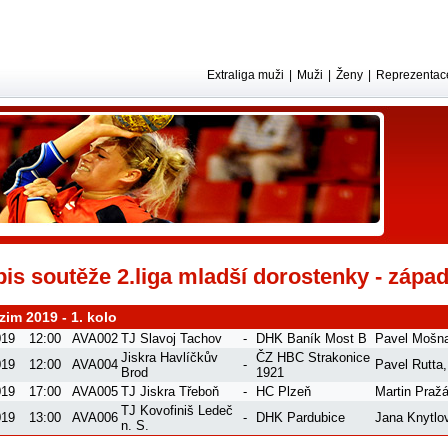
Extraliga muži
|
Muži
|
Ženy
|
Reprezentac
is soutěže 2.liga mladší dorostenky - zápa
im 2019 - 1. kolo
019
12:00
AVA002
TJ Slavoj Tachov
-
DHK Baník Most B
Pavel Mošn
Jiskra Havlíčkův
ČZ HBC Strakonice
019
12:00
AVA004
-
Pavel Rutta
Brod
1921
019
17:00
AVA005
TJ Jiskra Třeboň
-
HC Plzeň
Martin Praž
TJ Kovofiniš Ledeč
019
13:00
AVA006
-
DHK Pardubice
Jana Knytlo
n. S.