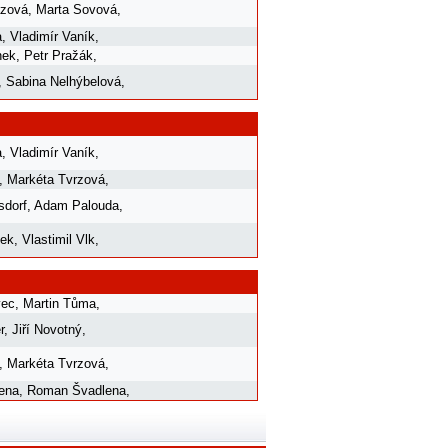
ázová
,
Marta Sovová
,
a
,
Vladimír Vaník
,
nek
,
Petr Pražák
,
,
Sabina Nelhýbelová
,
a
,
Vladimír Vaník
,
,
Markéta Tvrzová
,
sdorf
,
Adam Palouda
,
mek
,
Vlastimil Vlk
,
vec
,
Martin Tůma
,
r
,
Jiří Novotný
,
,
Markéta Tvrzová
,
ena
,
Roman Švadlena
,