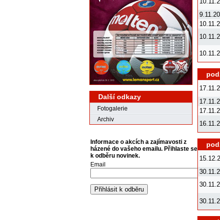
10.11.
9.11.2
10.11.
10.11.
10.11.
podz
17.11.
Další odkazy
17.11.
Fotogalerie
17.11.
Archiv
16.11.
Informace o akcích a zajímavosti z
podz
házené do vašeho emailu. Přihlaste se
k odběru novinek.
15.12.
Email
30.11.
30.11.
30.11.