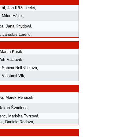
tál
,
Jan Kříženecký
,
,
Milan Hájek
,
da
,
Jana Knytlová
,
,
Jaroslav Lorenc
,
Martin Kasík
,
Petr Václavík
,
,
Sabina Nelhýbelová
,
,
Vlastimil Vlk
,
vá
,
Marek Řeháček
,
Jakub Švadlena
,
renc
,
Markéta Tvrzová
,
ák
,
Daniela Radová
,