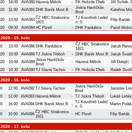
020
14:00
AVA080
Házená Mělník
-
FK Hvězda Cheb
Jiří Svítek
,
Jiskra Havlíčkův
020
11:00
AVA081
DHK Baník Most B
-
Kateřina Mr
Brod
ČZ HBC Strakonice
TJ Kovofiniš Ledeč
020
13:00
AVA083
-
Filip Barták
1921
n. S.
020
09:30
AVA084
HC Plzeň
-
DHK Pardubice
Pavel Mošn
 2020 - 15. kolo
ČZ HBC Strakonice
20
13:00
AVA086
DHK Pardubice
-
Jakub Ransd
1921
020
10:00
AVA088
TJ Jiskra Třeboň
-
DHK Baník Most B
Jakub Švad
Jiskra Havlíčkův
020
10:00
AVA089
-
Házená Mělník
Jiří Dolejší
,
Brod
020
10:30
AVA090
TJ Slavoj Tachov
-
FK Hvězda Cheb
Radek Dvoř
 2020 - 16. kolo
Jiskra Havlíčkův
20
12:00
AVA092
TJ Slavoj Tachov
-
Jaroslav Lor
Brod
20
12:00
AVA093
Házená Mělník
-
TJ Jiskra Třeboň
Lukáš Lehký
TJ Kovofiniš Ledeč
20
16:00
AVA094
DHK Baník Most B
-
Martin Polák
n. S.
ČZ HBC Strakonice
20
10:00
AVA096
-
HC Plzeň
Filip Barták
,
1921
 2020 - 17. kolo