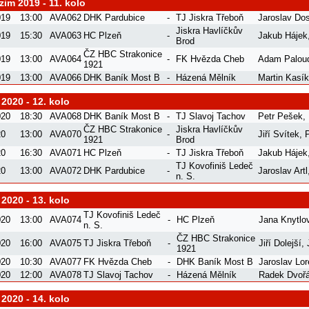
im 2019 - 11. kolo
019
13:00
AVA062
DHK Pardubice
-
TJ Jiskra Třeboň
Jaroslav Dos
Jiskra Havlíčkův
019
15:30
AVA063
HC Plzeň
-
Jakub Hájek
Brod
ČZ HBC Strakonice
019
13:00
AVA064
-
FK Hvězda Cheb
Adam Palou
1921
019
13:00
AVA066
DHK Baník Most B
-
Házená Mělník
Martin Kasík
 2020 - 12. kolo
020
18:30
AVA068
DHK Baník Most B
-
TJ Slavoj Tachov
Petr Pešek
,
ČZ HBC Strakonice
Jiskra Havlíčkův
20
13:00
AVA070
-
Jiří Svítek
,
1921
Brod
20
16:30
AVA071
HC Plzeň
-
TJ Jiskra Třeboň
Jakub Hájek
TJ Kovofiniš Ledeč
20
13:00
AVA072
DHK Pardubice
-
Jaroslav Artl
n. S.
 2020 - 13. kolo
TJ Kovofiniš Ledeč
020
13:00
AVA074
-
HC Plzeň
Jana Knytlo
n. S.
ČZ HBC Strakonice
020
16:00
AVA075
TJ Jiskra Třeboň
-
Jiří Dolejší
,
1921
020
10:30
AVA077
FK Hvězda Cheb
-
DHK Baník Most B
Jaroslav Lo
020
12:00
AVA078
TJ Slavoj Tachov
-
Házená Mělník
Radek Dvoř
 2020 - 14. kolo