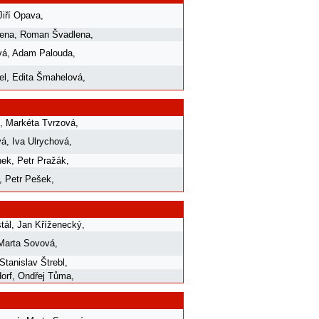
Jiří Opava
,
lena
,
Roman Švadlena
,
vá
,
Adam Palouda
,
el
,
Edita Šmahelová
,
,
Markéta Tvrzová
,
vá
,
Iva Ulrychová
,
nek
,
Petr Pražák
,
,
Petr Pešek
,
tál
,
Jan Kříženecký
,
Marta Sovová
,
Stanislav Štrebl
,
orf
,
Ondřej Tůma
,