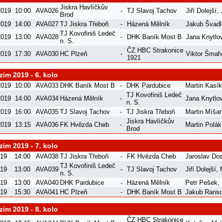
Jiskra Havlíčkův
2019
10:00
AVA026
-
TJ Slavoj Tachov
Jiří Dolejší
,
Brod
2019
14:00
AVA027
TJ Jiskra Třeboň
-
Házená Mělník
Jakub Švad
TJ Kovofiniš Ledeč
2019
13:00
AVA028
-
DHK Baník Most B
Jana Knytlo
n. S.
ČZ HBC Strakonice
2019
17:30
AVA030
HC Plzeň
-
Viktor Šmah
1921
im 2019 - 6. kolo
2019
10:00
AVA033
DHK Baník Most B
-
DHK Pardubice
Martin Kasík
TJ Kovofiniš Ledeč
2019
14:00
AVA034
Házená Mělník
-
Jana Knytlo
n. S.
2019
16:00
AVA035
TJ Slavoj Tachov
-
TJ Jiskra Třeboň
Martin Míša
Jiskra Havlíčkův
2019
13:15
AVA036
FK Hvězda Cheb
-
Martin Polák
Brod
im 2019 - 7. kolo
019
14:00
AVA038
TJ Jiskra Třeboň
-
FK Hvězda Cheb
Jaroslav Dos
TJ Kovofiniš Ledeč
019
13:00
AVA039
-
TJ Slavoj Tachov
Jiří Dolejší
,
n. S.
019
13:00
AVA040
DHK Pardubice
-
Házená Mělník
Petr Pešek
,
019
15:30
AVA041
HC Plzeň
-
DHK Baník Most B
Jakub Ransd
im 2019 - 8. kolo
ČZ HBC Strakonice