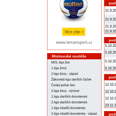
podz
21.9.2
21.9.2
21.9.2
21.9.2
podz
5.10.2
5.10.2
Mistrovské soutěže
5.10.2
MOL liga žen
6.10.2
1.liga ženy
2.liga ženy - západ
podz
Žákovská liga starších žaček
12.10.
Český pohár žen
2.liga ženy - východ
12.10.
1.liga starších dorostenek
12.10.
2.liga starších dorostenek
23.11.
1.liga mladší dorostenky
2.liga mladší dorostenky - západ
podz