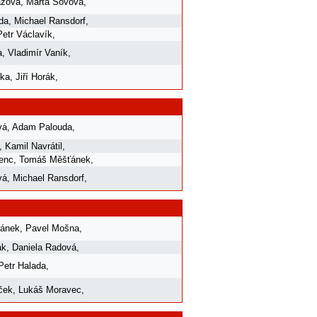
ázová
,
Marta Sovová
,
da
,
Michael Ransdorf
,
Petr Václavík
,
a
,
Vladimír Vaník
,
čka
,
Jiří Horák
,
vá
,
Adam Palouda
,
,
Kamil Navrátil
,
renc
,
Tomáš Měšťánek
,
vá
,
Michael Ransdorf
,
ánek
,
Pavel Mošna
,
ák
,
Daniela Radová
,
Petr Halada
,
ček
,
Lukáš Moravec
,