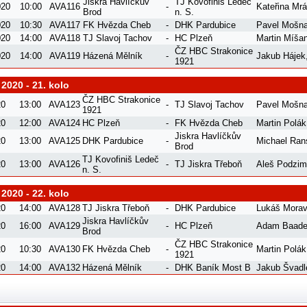
Jiskra Havlíčkův
TJ Kovofiniš Ledeč
020
10:00
AVA116
-
Kateřina Mr
Brod
n. S.
020
10:30
AVA117
FK Hvězda Cheb
-
DHK Pardubice
Pavel Mošn
020
14:00
AVA118
TJ Slavoj Tachov
-
HC Plzeň
Martin Míša
ČZ HBC Strakonice
020
14:00
AVA119
Házená Mělník
-
Jakub Hájek
1921
 2020 - 21. kolo
ČZ HBC Strakonice
20
13:00
AVA123
-
TJ Slavoj Tachov
Pavel Mošn
1921
20
12:00
AVA124
HC Plzeň
-
FK Hvězda Cheb
Martin Polák
Jiskra Havlíčkův
20
13:00
AVA125
DHK Pardubice
-
Michael Ran
Brod
TJ Kovofiniš Ledeč
20
13:00
AVA126
-
TJ Jiskra Třeboň
Aleš Podzi
n. S.
 2020 - 22. kolo
20
14:00
AVA128
TJ Jiskra Třeboň
-
DHK Pardubice
Lukáš Mora
Jiskra Havlíčkův
20
16:00
AVA129
-
HC Plzeň
Adam Baade
Brod
ČZ HBC Strakonice
20
10:30
AVA130
FK Hvězda Cheb
-
Martin Polák
1921
20
14:00
AVA132
Házená Mělník
-
DHK Baník Most B
Jakub Švadl