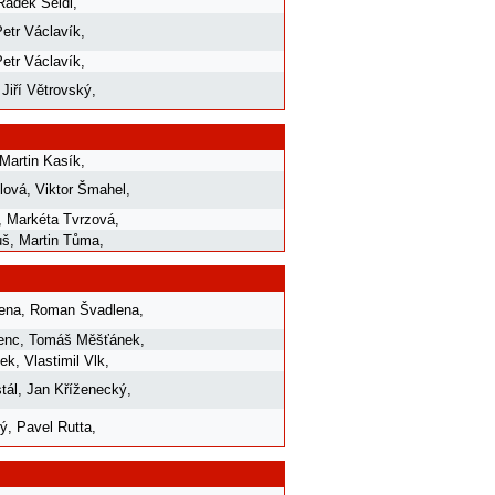
Radek Seidl
,
Petr Václavík
,
Petr Václavík
,
,
Jiří Větrovský
,
Martin Kasík
,
lová
,
Viktor Šmahel
,
,
Markéta Tvrzová
,
uš
,
Martin Tůma
,
ena
,
Roman Švadlena
,
enc
,
Tomáš Měšťánek
,
mek
,
Vlastimil Vlk
,
tál
,
Jan Kříženecký
,
ký
,
Pavel Rutta
,