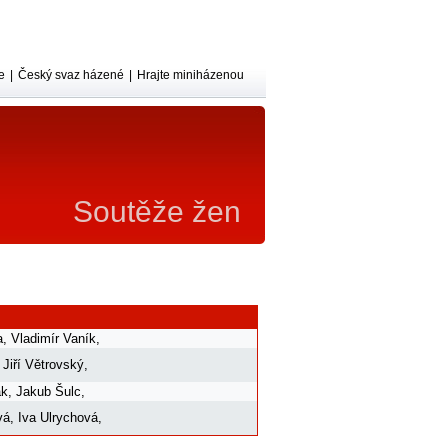
e
|
Český svaz házené
|
Hrajte miniházenou
Soutěže žen
d
a
,
Vladimír Vaník
,
,
Jiří Větrovský
,
ák
,
Jakub Šulc
,
vá
,
Iva Ulrychová
,