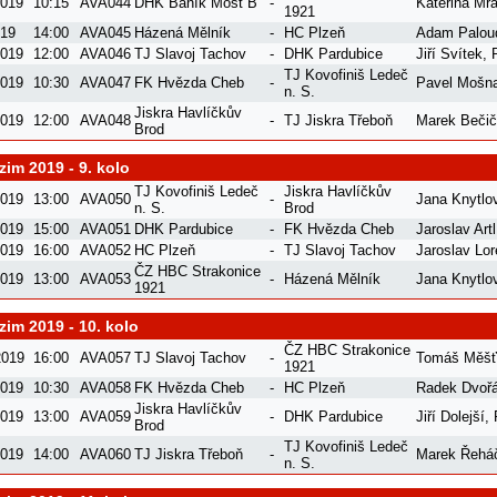
2019
10:15
AVA044
DHK Baník Most B
-
Kateřina Mr
1921
019
14:00
AVA045
Házená Mělník
-
HC Plzeň
Adam Palou
2019
12:00
AVA046
TJ Slavoj Tachov
-
DHK Pardubice
Jiří Svítek
,
TJ Kovofiniš Ledeč
2019
10:30
AVA047
FK Hvězda Cheb
-
Pavel Mošn
n. S.
Jiskra Havlíčkův
2019
12:00
AVA048
-
TJ Jiskra Třeboň
Marek Beči
Brod
im 2019 - 9. kolo
TJ Kovofiniš Ledeč
Jiskra Havlíčkův
2019
13:00
AVA050
-
Jana Knytlo
n. S.
Brod
2019
15:00
AVA051
DHK Pardubice
-
FK Hvězda Cheb
Jaroslav Artl
2019
16:00
AVA052
HC Plzeň
-
TJ Slavoj Tachov
Jaroslav Lo
ČZ HBC Strakonice
2019
13:00
AVA053
-
Házená Mělník
Jana Knytlo
1921
im 2019 - 10. kolo
ČZ HBC Strakonice
2019
16:00
AVA057
TJ Slavoj Tachov
-
Tomáš Měšť
1921
2019
10:30
AVA058
FK Hvězda Cheb
-
HC Plzeň
Radek Dvoř
Jiskra Havlíčkův
2019
13:00
AVA059
-
DHK Pardubice
Jiří Dolejší
,
Brod
TJ Kovofiniš Ledeč
2019
14:00
AVA060
TJ Jiskra Třeboň
-
Marek Řehá
n. S.