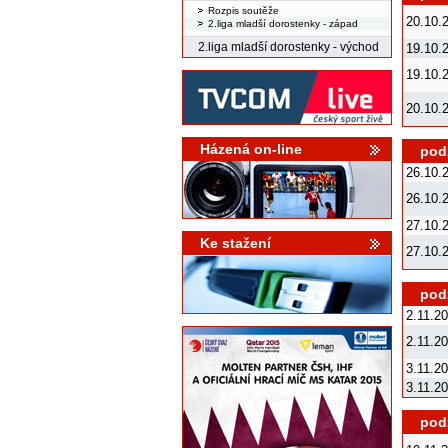
Rozpis soutěže
20.10.
2.liga mladší dorostenky - západ
2.liga mladší dorostenky - východ
19.10.
19.10.
20.10.
Házená on-line
podz
26.10.
26.10.
27.10.
Ke stažení
27.10.
podz
2.11.2
2.11.2
3.11.2
3.11.2
podz