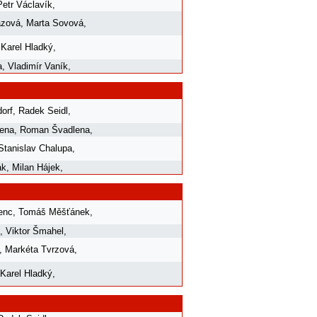
Petr Václavík
,
ázová
,
Marta Sovová
,
,
Karel Hladký
,
a
,
Vladimír Vaník
,
orf
,
Radek Seidl
,
lena
,
Roman Švadlena
,
Stanislav Chalupa
,
ák
,
Milan Hájek
,
enc
,
Tomáš Měšťánek
,
,
Viktor Šmahel
,
,
Markéta Tvrzová
,
Karel Hladký
,