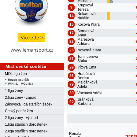
Michaela
Krupková
9
Tereza
Nekardová
14
Natálie
15
Kočová Klára
Bernatová
17
Anna
Marešová
22
Adriana
25
Novotná Klára
Toningerová
27
Šárka
Mistrovské soutěže
29
Vítová Ema
Hrabětová
MOL liga žen
36
Denisa
Rozpis soutěže
Malčánková
W.H.I.L - MOL liga
79
Adéla
1.liga ženy
30
Váchová Adéla
2.liga ženy - západ
Jiránková
40
Barbora
Žákovská liga starších žaček
Český pohár žen
2.liga ženy - východ
1.liga starších dorostenek
2.liga starších dorostenek
Renáta
trené