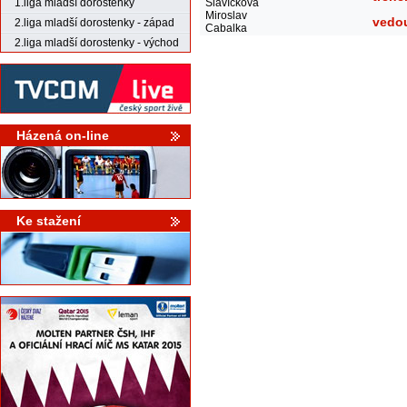
Slavíčková
1.liga mladší dorostenky
Miroslav
vedo
2.liga mladší dorostenky - západ
Cabalka
2.liga mladší dorostenky - východ
Házená on-line
Ke stažení