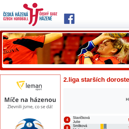
2.liga starších dorost
H
Slavíčková
4
Julie
Smítková
8