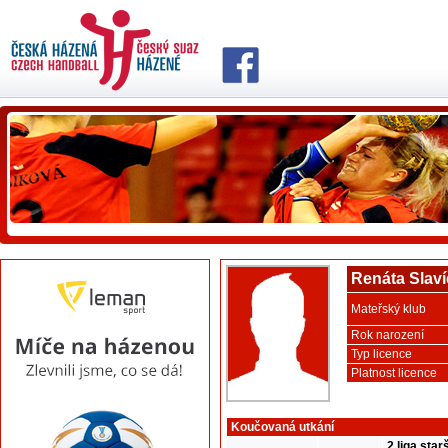
Renáta Slav
Mateřský klub
Rok narození
Typ licence
Platnost licence
Koučovaná utkání
2.liga sta