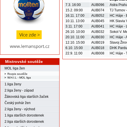
7.3. 16:00
AUB096
Astra Prah
15.2. 09:00
AUB074
TJ Turnov 
16.11. 17:00
AUB052
HC Háje -
10.11. 13:00
AUB045
HK Slavia 
3.11. 17:00
AUB041
HC Háje - 
26.10. 10:00
AUB032
Sokol V. Me
20.10. 11:00
AUB030
HC Háje - 
12.10. 15:00
AUB019
Slavoj Žiro
6.10. 15:00
AUB018
DHK Pardu
22.9. 11:00
AUB008
HC Háje - 
Mistrovské soutěže
MOL liga žen
Rozpis soutěže
W.H.I.L - MOL liga
1.liga ženy
2.liga ženy - západ
Žákovská liga starších žaček
Český pohár žen
2.liga ženy - východ
1.liga starších dorostenek
2.liga starších dorostenek