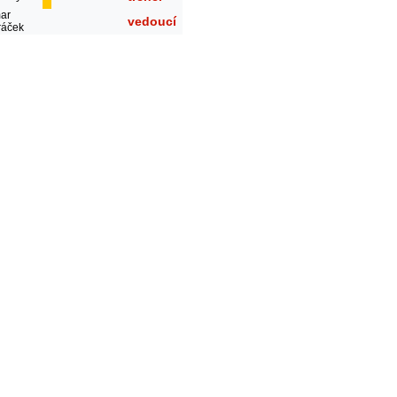
ar
vedoucí
ráček