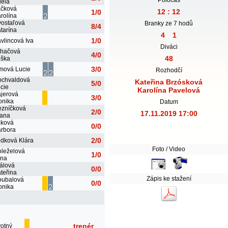
éla
áčková
12 : 12
1/0
rolína
ostaľová
Branky ze 7 hodů
8/4
tarína
4
1
1/0
vlincová Iva
Diváci
ihačová
4/0
48
iška
3/0
mová Lucie
Rozhodčí
ochvaldová
Kateřina Brzósková
5/0
cie
Karolína Pavelová
jerová
3/0
onika
Datum
zníčková
2/0
17.11.2019 17:00
iana
áková
0/0
rbora
2/0
dková Klára
Foto / Video
leželová
1/0
ana
álová
0/0
teřina
Zápis ke stažení
oubalová
0/0
onika
trenér
votný