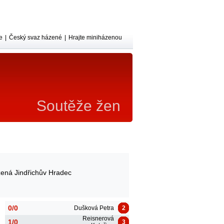
e
|
Český svaz házené
|
Hrajte miniházenou
Soutěže žen
ená Jindřichův Hradec
0/0
Dušková Petra
2
Reisnerová
1/0
3