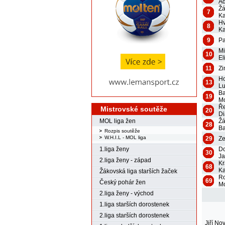
Ad
Ž
7
Ka
Hv
8
Ka
9
Pa
M
10
El
11
Zi
H
13
Lu
Ba
19
M
Ře
Mistrovské soutěže
20
D
Ž
MOL liga žen
28
Ba
Rozpis soutěže
W.H.I.L - MOL liga
29
Ze
Do
1.liga ženy
30
J
2.liga ženy - západ
Kr
68
Ka
Žákovská liga starších žaček
R
69
Český pohár žen
M
2.liga ženy - východ
1.liga starších dorostenek
2.liga starších dorostenek
Jiří No