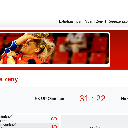
Extraliga muži
|
Muži
|
Ženy
|
Reprezentac
ga ženy
31 : 22
SK UP Olomouc
Ház
čerková
0/0
elena
otivánková
1/0
Poločas