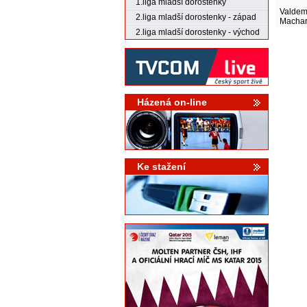
1.liga mladší dorostenky
Valdem
2.liga mladší dorostenky - západ
Macha
2.liga mladší dorostenky - východ
Házená on-line
Ke stažení