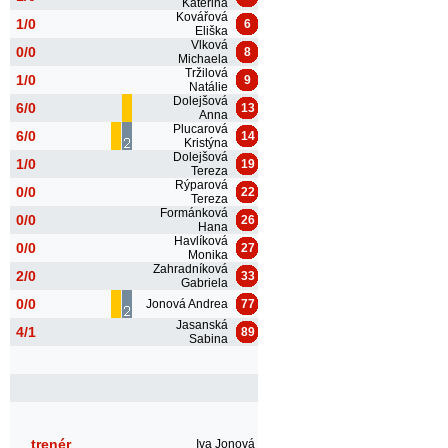
Kateřina
Kovářová
1/0
6
Eliška
Vlková
0/0
8
Michaela
Tržilová
1/0
9
Natálie
Dolejšová
6/0
13
Anna
Plucarová
6/0
14
Kristýna
Dolejšová
1/0
19
Tereza
Rýparová
0/0
22
Tereza
Formánková
0/0
26
Hana
Havlíková
0/0
27
Monika
Zahradníková
2/0
33
Gabriela
0/0
Jonová Andrea
77
Jasanská
4/1
89
Sabina
trenér
Iva Jonová