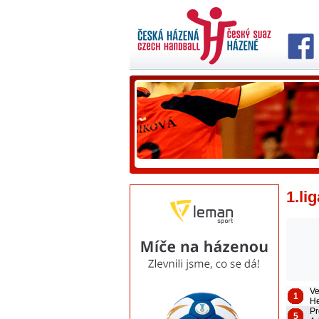
1.li
Ve
1
H
Pr
5